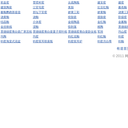
郏县窑
贾壁村窑
尖底陶瓶
建安窑
建窑
建筑陶瓷
江官屯窑
浆胎
豇豆红釉
酱色釉
酱釉鹦鹉形提壶
郊坛下官窑
娇黄三彩
娇黄釉
浇黄三
浇黄釉
浇釉
绞胎瓷
搅胎瓷
阶级窑
结晶釉
介休窑
金错陶器
金红釉
金酱釉
金丝铁线
浸釉
惊剥落
精陶
景德镇
景德镇窑青白瓷广寒宫枕
景德镇窑青白瓷童子荷叶枕
景德镇窑青白瓷卧女枕
军持
均山窑
均陶
均窑
钧红花釉
钧红釉
钧窑
钧窑海棠式花盆
钧窑双耳联座瓶
钧窑双耳炉
钧窑月白尊
钧釉
有道首
© 2011