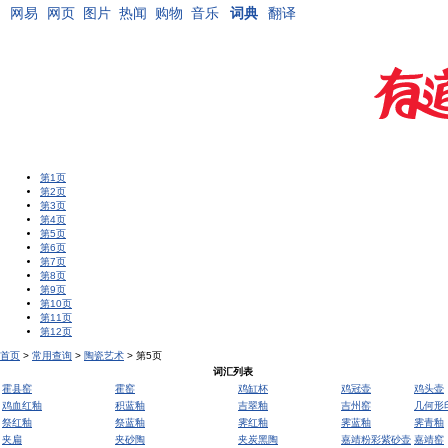
网易
网页
图片
热闻
购物
音乐
词典
翻译
第1页
第2页
第3页
第4页
第5页
第6页
第7页
第8页
第9页
第10页
第11页
第12页
首页
>
常用查询
>
陶瓷艺术
> 第5页
词汇列表
霍县窑
霍窑
鸡缸杯
鸡冠壶
鸡头壶
鸡血红釉
积蓝釉
吉翠釉
吉州窑
几何形
祭红釉
祭蓝釉
霁红釉
霁蓝釉
霁青釉
夹扁
夹砂陶
夹炭黑陶
嘉靖粉彩紫砂壶
嘉靖窑