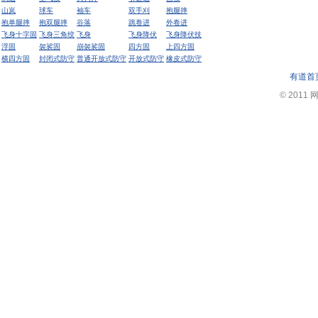
山岚
球车
袖车
双手刈
抱腿摔
抱单腿摔
抱双腿摔
谷落
跳卷进
外卷进
飞身十字固
飞身三角绞
飞身
飞身降伏
飞身降伏技
浮固
袈裟固
崩袈裟固
四方固
上四方固
横四方固
封闭式防守
普通开放式防守
开放式防守
橡皮式防守
有道首
© 2011