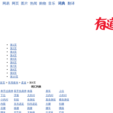
网易
网页
图片
热闻
购物
音乐
词典
翻译
第1页
第2页
第3页
第4页
第5页
第6页
第7页
第8页
第9页
第10页
首页
>
常用查询
>
柔道
> 第8页
词汇列表
单手过肩摔
双手负肩摔
体落
肩车
上位
下位
浮落
大外刈
大内刈
小外刈
小内刈
扫技
舍身技
真舍身技
横舍身技
内股
支吊进足
扫吊进足
大腰
扫腰
后腰
移腰
跳腰
腰车
隅落
隅返
空气投
天狗摔
引进返
巴投