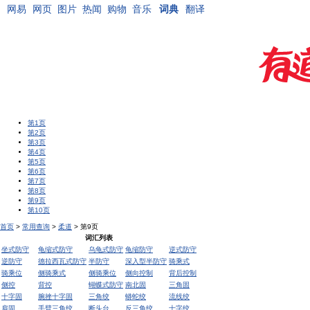
网易
网页
图片
热闻
购物
音乐
词典
翻译
第1页
第2页
第3页
第4页
第5页
第6页
第7页
第8页
第9页
第10页
首页
>
常用查询
>
柔道
> 第9页
词汇列表
坐式防守
龟缩式防守
乌龟式防守
龟缩防守
逆式防守
逆防守
德拉西瓦式防守
半防守
深入型半防守
骑乘式
骑乘位
侧骑乘式
侧骑乘位
侧向控制
背后控制
侧控
背控
蝴蝶式防守
南北固
三角固
十字固
腕挫十字固
三角绞
蟒蛇绞
流线绞
肩固
手臂三角绞
断头台
反三角绞
十字绞