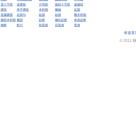
逆十字绞
送襟绞
片羽绞
旋转十字绞
道服绞
裸绞
单手裸绞
木村锁
腕缄
足固
直腿踝固
足跟勾
趾固
趾锁
腿木村锁
腿部木村锁
腕固
起桥
侧向起桥
单肩起桥
侧桥
虾行
前受身
后受身
受身
有道首
© 2011