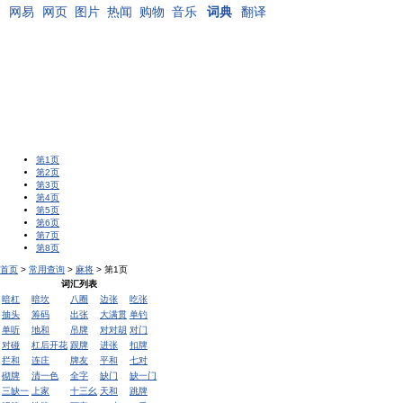
网易
网页
图片
热闻
购物
音乐
词典
翻译
第1页
第2页
第3页
第4页
第5页
第6页
第7页
第8页
首页
>
常用查询
>
麻将
> 第1页
词汇列表
暗杠
暗坎
八圈
边张
吃张
抽头
筹码
出张
大满贯
单钓
单听
地和
吊牌
对对胡
对门
对碰
杠后开花
跟牌
进张
扣牌
拦和
连庄
牌友
平和
七对
砌牌
清一色
全字
缺门
缺一门
三缺一
上家
十三幺
天和
跳牌