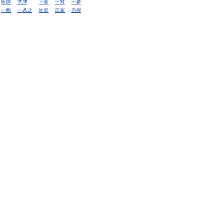
听牌
洗牌
下家
一对
一番
一圈
一条龙
诈和
庄家
自摸