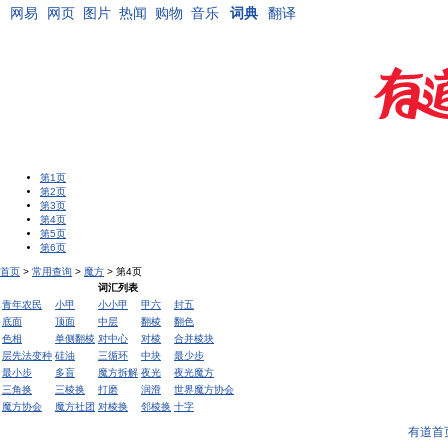
网易
网页
图片
热闻
购物
音乐
词典
翻译
第1页
第2页
第3页
第4页
第5页
第6页
首页
>
常用查询
>
魔方
> 第4页
词汇列表
青年农民
小甲
小小甲
甲六
封五
底面
顶面
中层
翻棱
翻色
色相
单侧翻棱
对中心
对棱
合并棱块
层先法变种
硅油
三循环
中块
最少步
最小步
多盲
魔方拆解
夜光
夜光魔方
三角换
三棱换
打磨
润滑
世界魔方协会
魔方协会
魔方社团
对棱换
邻棱换
十字
有道首