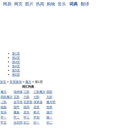
网易
网页
图片
热闻
购物
音乐
词典
翻译
第1页
第2页
第3页
第4页
第5页
第6页
首页
>
常用查询
>
魔方
> 第1页
词汇列表
魔方
张砷镓
三阶
三阶魔方
四阶
四阶魔方
五阶
六阶
七阶
九阶
二阶
金字塔
瓦西里
保斯道
魔方吧
镜面
国甲
国丙
圣恩
智胜
智乐
魔板
层先
桥式
速拧
甲一
甲二
甲三
甲四
模一
甲五
全封闭
封三
封一
封二