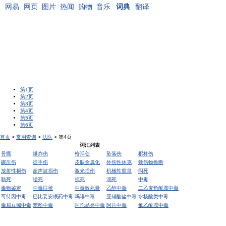
网易
网页
图片
热闻
购物
音乐
词典
翻译
第1页
第2页
第3页
第4页
第5页
第6页
首页
>
常用查询
>
法医
> 第4页
词汇列表
骨癊
爆炸伤
枪弹创
坠落伤
棍棒伤
碾压伤
徒手伤
皮肤金属化
外伤性休克
致伤物推断
放射性损伤
超声波损伤
激光损伤
机械性窒息
闷死
勒死
缢死
扼死
溺死
中毒
毒物鉴定
中毒症状
中毒致死量
乙醇中毒
二乙麦角酰胺中毒
可待因中毒
巴比妥安眠药中毒
吗啡中毒
亚硝酸盐中毒
水杨酸类中毒
毒扁豆碱中毒
苯酚中毒
阿托品类中毒
阿片中毒
氟乙酰胺中毒