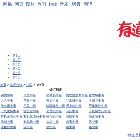
网易
网页
图片
热闻
购物
音乐
词典
翻译
第1页
第2页
第3页
第4页
第5页
第6页
首页
>
常用查询
>
法医
> 第5页
词汇列表
钩吻中毒
马桑中毒
莽草实中毒
病理性酒精中毒
番木碱中毒
大麻中毒
草酸中毒
安妥中毒
异烟肼中毒
冬眠灵中毒
胰岛素中毒
巴豆中毒
吩噻嗪类中毒
肾上腺中毒
五氯酚钠中毒
一氧化碳中毒
雷公藤中毒
夹竹桃中毒
乌头中毒
有机磷农药中毒
有机汞农药中毒
有机氯农药中毒
砷化物中毒
强酸中毒
硒化物中毒
强碱中毒
氰化物中毒
盐卤中毒
卤素中毒
汞中毒
磷化锌中毒
锌中毒
铬中毒
铜中毒
铅中毒
有道首