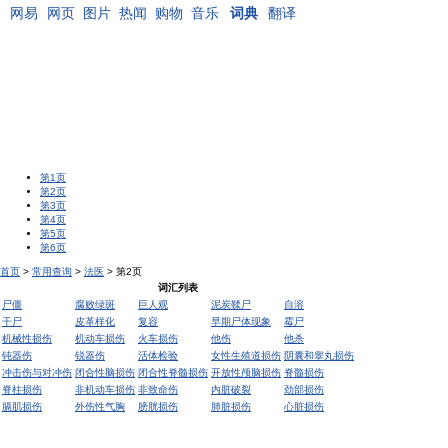
网易
网页
图片
热闻
购物
音乐
词典
翻译
第1页
第2页
第3页
第4页
第5页
第6页
首页
>
常用查询
>
法医
> 第2页
词汇列表
尸僵
腐败绿斑
巨人观
泥炭鞣尸
自溶
干尸
皮革样化
复容
早期尸体现象
霉尸
机械性损伤
机动车损伤
火车损伤
他伤
他杀
钝器伤
锐器伤
活体检验
女性生殖道损伤
阴囊和睾丸损伤
冲击伤与对冲伤
闭合性脑损伤
闭合性脊髓损伤
开放性颅脑损伤
脊髓损伤
脊柱损伤
非机动车损伤
非致命伤
内脏破裂
劲部损伤
膈肌损伤
外伤性气胸
膀胱损伤
肺脏损伤
心脏损伤