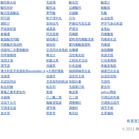
酸性耐火砖
毛玻璃
酸化剂
酸度计
酸性转炉
酸性油
过磷酸钙
耐酸纸
酸式亚硫酸盐
苯甲酸
石碳酸
乳酸
阿可因
附子理中丸
川乌
从业执照
测听计
音响信号
声频信号发生器
声学气体分析器
声波探砂器
减震器
声谱仪
金鱼缸
敌螨通
阿克里棉
丙烯醛
丙烯酰胺
败脂酸异丙酯
腈纶帽子
塑料用丙烯酸清漆
丙烯腈长丝
丙烯酸外墙涂料
腈纶纱
聚丙烯酸脂塑料
丙烯腈
优级纯二水重铬酸钠
交流同步发电机
虫螨磷
放线菌酮
四萼猕猴桃
曝光计
活性氧化铝
有源天线
现用主项
积极义务
工程技术活动
行动者网络
调节器
伺服泵
针灸器械
单极发电机
澳大利亚开发援助局australian d
g大调舒缓曲
锡锑铜轴承合金
锡基巴比合金
连接器
连接环
适应性主体
自适应控制
自适应同步
含添加剂的机油
加权向量
可加性
粘合织物
粘合剂
无线胶订机
胶合剂
聚氯乙烯革胶粘剂
浆糊
橡皮膏
adhoc网络
水杨梅
己二酰二胺
己二腈
可调位的夹箍
活动千分尺
频敏变阻器
调整螺钉
可调座位组件
可调变压器
调节阀
调整杆
调节手柄
放水管
喷射管
氧化铝
文章编辑
有道首
© 2011