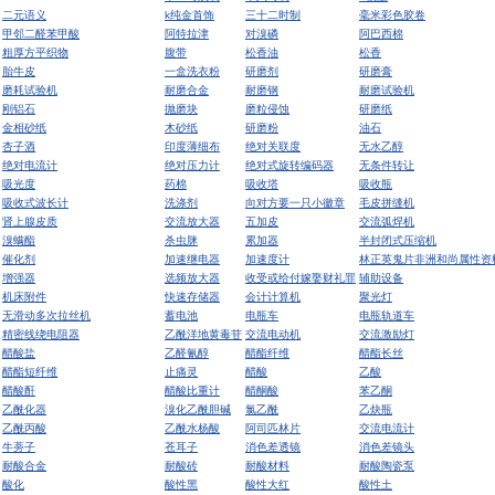
二元语义
k纯金首饰
三十二时制
毫米彩色胶卷
甲邻二醛苯甲酸
阿特拉津
对溴磷
阿巴西棉
粗厚方平织物
腹带
松香油
松香
胎牛皮
一盒洗衣粉
研磨剂
研磨膏
磨耗试验机
耐磨合金
耐磨钢
耐磨试验机
刚铝石
抛磨块
磨粒侵蚀
研磨纸
金相砂纸
木砂纸
研磨粉
油石
杏子酒
印度薄细布
绝对关联度
无水乙醇
绝对电流计
绝对压力计
绝对式旋转编码器
无条件转让
吸光度
药棉
吸收塔
吸收瓶
吸收式波长计
洗涤剂
向对方要一只小徽章
毛皮拼缝机
肾上腺皮质
交流放大器
五加皮
交流弧焊机
溴螨酯
杀虫脒
累加器
半封闭式压缩机
催化剂
加速继电器
加速度计
林正英鬼片非洲和尚属性资
增强器
选频放大器
收受或给付嫁娶财礼罪
辅助设备
机床附件
快速存储器
会计计算机
聚光灯
无滑动多次拉丝机
蓄电池
电瓶车
电瓶轨道车
精密线绕电阻器
乙酰洋地黄毒苷
交流电动机
交流激励灯
醋酸盐
乙醛氰醇
醋酯纤维
醋酯长丝
醋酯短纤维
止痛灵
醋酸
乙酸
醋酸酐
醋酸比重计
醋酮酸
苯乙酮
乙酰化器
溴化乙酰胆碱
氯乙酰
乙炔瓶
乙酰丙酸
乙酰水杨酸
阿司匹林片
交流电流计
牛蒡子
苍耳子
消色差透镜
消色差镜头
耐酸合金
耐酸砖
耐酸材料
耐酸陶瓷泵
酸化
酸性黑
酸性大红
酸性土