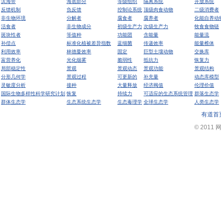
滨海带
海底部分
等级组织
隔离系统
开放系统
反馈机制
负反馈
控制论系统
顶级肉食动物
二级消费者
非生物环境
分解者
腐食者
腐养者
化能自养动
活食者
非生物成分
初级生产力
次级生产力
牧食食物链
斑块性者
等值种
功能团
含能量
能量流
补偿点
标准化植被差异指数
蓝细菌
传递效率
能量椎体
利用效率
林德曼效率
固定
巨型土壤动物
交换库
富营养化
光化烟雾
脆弱性
抵抗力
恢复力
局部稳定性
景观
景观动态
景观功能
景观结构
分形几何学
景观过程
可更新的
补充量
动态库模型
灵敏度分析
接种
大量释放
经济阀值
伦理价值
国际生物多样性科学研究计划
恢复
持续力
可适应的生态系统管理
群落生态学
群体生态学
生态系统生态学
生态毒理学
全球生态学
人类生态学
有道首
© 2011