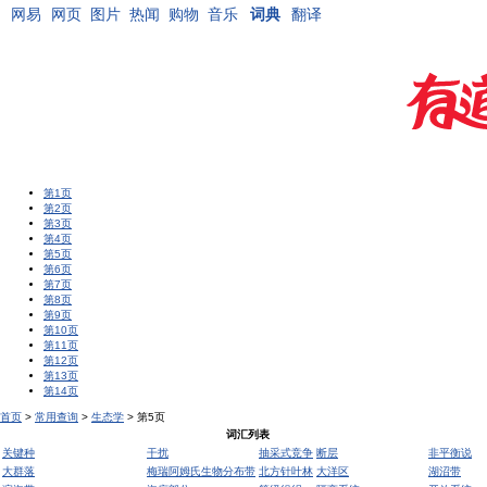
网易
网页
图片
热闻
购物
音乐
词典
翻译
第1页
第2页
第3页
第4页
第5页
第6页
第7页
第8页
第9页
第10页
第11页
第12页
第13页
第14页
首页
>
常用查询
>
生态学
> 第5页
词汇列表
关键种
干扰
抽采式竞争
断层
非平衡说
大群落
梅瑞阿姆氏生物分布带
北方针叶林
大洋区
湖沼带