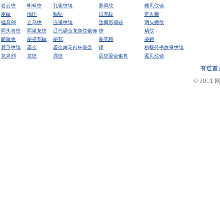
卷云纹
蝌蚪纹
孔雀纹镜
夔凤纹
夔凤纹镜
夔纹
琨珸
锟铻
浪花纹
雷火鞭
櫑具剑
立鸟纹
连弧纹镜
莲瓣形铜镜
两头夔纹
两头兽纹
两尾龙纹
辽代鎏金龙鱼纹银饰
镣
鳞纹
麟趾金
菱格花纹
菱花
菱花镜
菱镜
菱形纹镜
鎏金
鎏金舞马衔杯银壶
鏐
柳毅传书故事纹镜
龙泉剑
龙纹
鹿纹
鹿纹鎏金银盘
鸾凤纹镜
有道首
© 2011