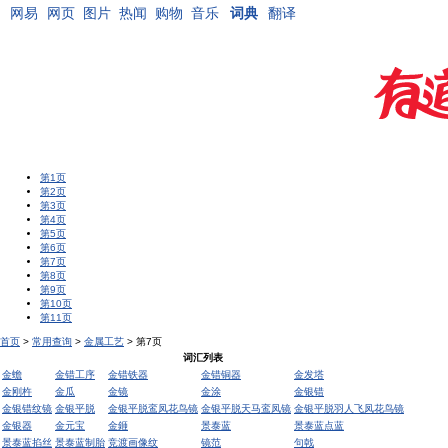
网易
网页
图片
热闻
购物
音乐
词典
翻译
第1页
第2页
第3页
第4页
第5页
第6页
第7页
第8页
第9页
第10页
第11页
首页
>
常用查询
>
金属工艺
> 第7页
词汇列表
金蟾
金错工序
金错铁器
金错铜器
金发塔
金刚杵
金瓜
金镜
金涂
金银错
金银错纹镜
金银平脱
金银平脱鸾凤花鸟镜
金银平脱天马鸾凤镜
金银平脱羽人飞凤花鸟镜
金银器
金元宝
金鉔
景泰蓝
景泰蓝点蓝
景泰蓝掐丝
景泰蓝制胎
竞渡画像纹
镜范
句戟