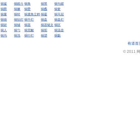
铜鉴
铜鐎斗
铜角
铜禁
铜句鑃
铜爵
铜镢
铜罍
铜蠡
铜奁
铜量
铜铃
铜鹿角立鹤
铜銮
铜马冠
铜铙
铜拈灯
铜牛灯
铜盘
铜盘灯
铜缾
铜铺
铜器
铜器铭文
铜区
铜人
铜勺
铜兕觥
铜驼
铜温壶
铜乌
铜洗
铜行灯
铜盨
铜甗
有道首
© 2011