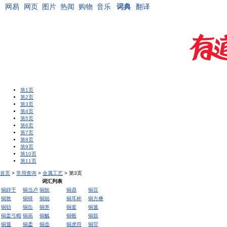
网易
网页
图片
热闻
购物
音乐
词典
翻译
第1页
第2页
第3页
第4页
第5页
第6页
第7页
第8页
第9页
第10页
第11页
首页
>
常用查询
>
金属工艺
> 第3页
词汇列表
铜錞于
铜当卢
铜狄
铜鼎
铜豆
铜敦
铜铎
铜轭
铜耳杯
铜方彝
铜钫
铜缶
铜斧
铜釜
铜簠
铜盖弓帽
铜鬲
铜觚
铜毂
铜鼓
铜簋
铜盉
铜壶
铜虎符
铜斝