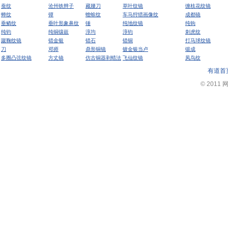
蚕纹
沧州铁辫子
藏腰刀
草叶纹镜
缠枝花纹镜
蝉纹
镡
蟾蜍纹
车马狩猎画像纹
成都镜
垂鳞纹
垂叶形象鼻纹
锤
纯地纹镜
纯钩
纯钧
纯铜镶嵌
淳均
淳钧
刺虎纹
蹴鞠纹镜
错金银
错石
错铜
打马球纹镜
刀
邓师
鼎形铜镜
镀金银当卢
锻成
多圈凸弦纹镜
方丈镜
仿古铜器剥蜡法
飞仙纹镜
凤鸟纹
有道首
© 2011