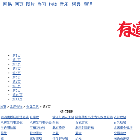
网易
网页
图片
热闻
购物
音乐
词典
翻译
第1页
第2页
第3页
第4页
第5页
第6页
第7页
第8页
第9页
第10页
第11页
首页
>
常用查询
>
金属工艺
> 第5页
词汇列表
内清质以昭明透光镜
舟字纹
满江红菱花形镜
阿鲁柴登出土古匈奴金冠饰
八卦纹镜
八楞錾花银温碗
八楞錾花银执壶
白银
百乳雷纹
百乳纹镜
半透明珐琅
宝相花纹镜
北京烧瓷
北宋刻花银棺
北宋鎏金银塔
贝纹
被中香炉
匕首
碧错
变形鸟纹
镖
波形雷纹
伯牙弹琴镜
步光
采桑画象纹