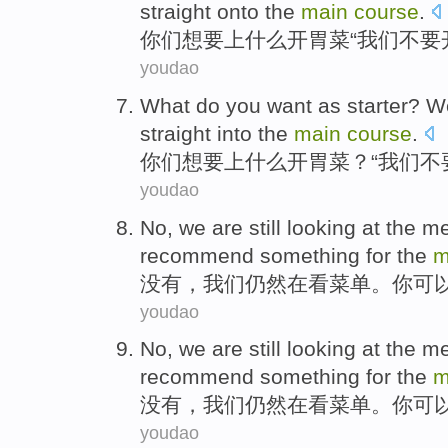
straight
onto
the
main
course
.
你们
想
要上
什么
开胃
菜“
我们
不要
youdao
What do
you
want
as
starter
?
W
straight into
the
main
course
.
你们
想
要上
什么
开胃
菜？“
我们
不
youdao
No
,
we
are still
looking at
the
m
recommend
something for the
m
没有
，
我们
仍然
在
看
菜单
。
你
可
youdao
No
,
we
are still
looking at
the
m
recommend
something for the
m
没有
，
我们
仍然
在
看
菜单
。
你
可
youdao