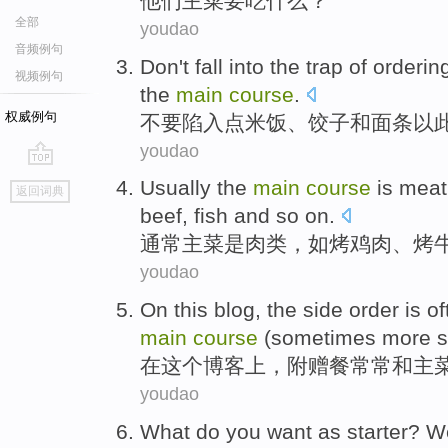
他
们主菜要吃什么？
全部
youdao
音频例句
Don't
fall into
the
trap
of
orderin
视频例句
the
main
course
.
权威例句
不要
陷入
点
米饭
、
饺子
和
面条
以
youdao
go
Usually
the
main
course
is
meat
返回词典
top
beef
,
fish
and so on
.
通常
主菜
是
肉类
，
如
烤鸡
肉、
烤
youdao
On
this
blog
, the
side
order
is o
main
course
(
sometimes
more
在
这个
博客上
，
附赠
餐
常常
和
主
youdao
What
do
you
want
as
starter
?
W