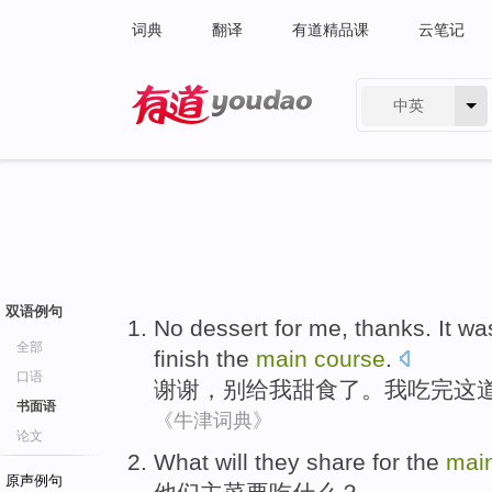
词典
翻译
有道精品课
云笔记
中英
有道 - 网易旗下搜索
双语例句
No
dessert
for
me
,
thanks
. It w
全部
finish
the
main
course
.
口语
谢谢
，
别
给
我
甜食
了。
我
吃
完这
书面语
《牛津词典》
论文
W
hat will they share for the
mai
原声例句