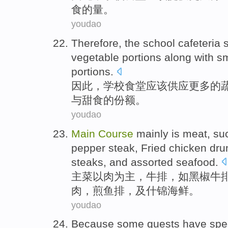
食
的
量
。
youdao
Therefore
, the
school
cafeteria
vegetable
portions along
with
sm
portions
.
因此
，
学校
食堂
应该
供应
更多的
与
甜食
的份额。
youdao
Main
Course
mainly is meat
,
su
pepper
steak
, Fried
chicken
dru
steaks
,
and
assorted
seafood
.
主菜
以
肉为主，
牛排
，
如
黑
椒
牛排
肉
，
煎鱼
排，
及
什锦海鲜。
youdao
Because
some
guests
have
spe