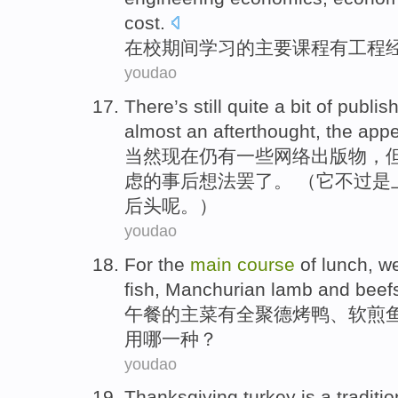
cost
.
在校
期间
学习
的
主要
课程
有
工程
youdao
There
’s
still quite
a
bit
of publis
almost
an afterthought
,
the
appe
当然
现在
仍
有
一些
网络
出版物
，
虑的
事后
想法罢了。 （它不过是
后头呢。）
youdao
For
the
main
course
of
lunch
, w
fish, Manchurian
lamb
and
beef
午餐
的
主菜
有
全聚德
烤鸭、软煎
用
哪一种
？
youdao
Thanksgiving
turkey
is
a
traditio