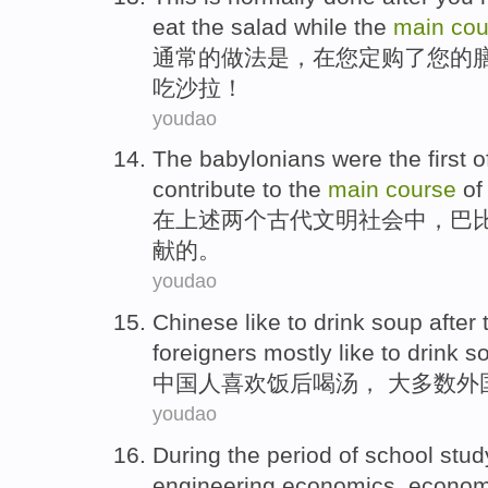
eat
the
salad
while
the
main
cou
通常
的
做法是
，
在
您
定购
了
您
的
吃
沙拉
！
youdao
The
babylonians
were
the first
o
contribute to
the
main
course
of
在
上述
两个
古代
文明社会
中
，
巴
献
的
。
youdao
Chinese
like
to
drink
soup
after
foreigners
mostly
like
to drink s
中国人
喜欢
饭后
喝
汤
， 大多数
外
youdao
During
the period
of
school
stud
engineering
economics
,
econom