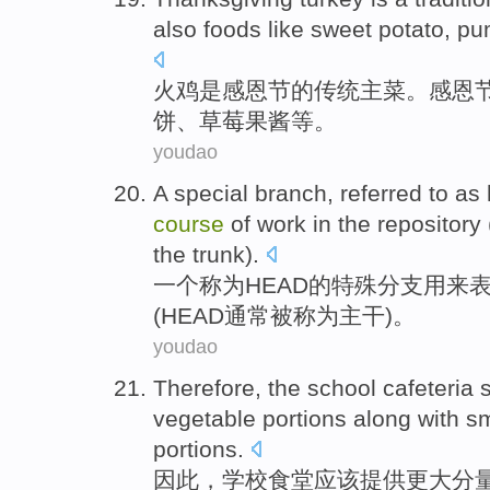
also
foods
like
sweet
potato
,
pu
火鸡
是
感恩节
的
传统
主菜
。感恩
饼
、
草莓
果酱等
。
youdao
A
special
branch
,
referred
to as
course
of
work
in
the
repository
the trunk
).
一个
称为
HEAD
的
特殊
分支
用来
(HEAD
通常
被称为
主干
)。
youdao
Therefore
, the
school
cafeteria
vegetable
portions
along with
sm
portions
.
因此
，
学校
食堂
应该
提供
更大
分