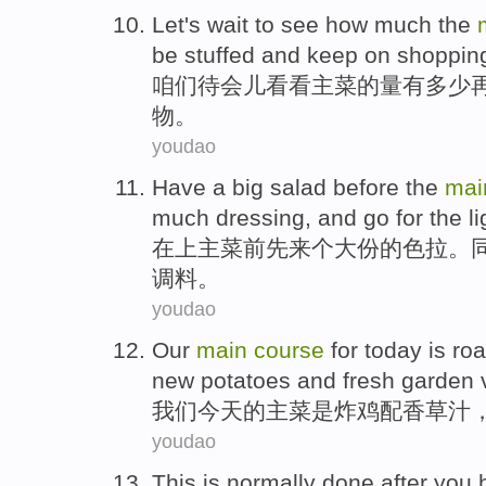
Let's
wait
to see
how much
the
be stuffed
and
keep on
shoppin
咱们
待会儿
看看
主菜
的量有
多少
物。
youdao
Have
a
big
salad
before
the
ma
much
dressing
, and go
for the
l
在上主菜
前先
来
个
大
份的
色拉
。
调料。
youdao
Our
main
course
for
today
is
roa
new
potatoes
and
fresh
garden
我们
今天
的
主菜
是
炸鸡
配
香
草汁
youdao
This is
normally
done
after
you