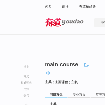
词典
翻译
有道精品课
中
有道 - 网易旗下搜索
main course
目录
释义
主菜；主要课程；主帆
权威词典
用法
网络释义
专业释义
英英
例句
主菜