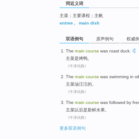
同近义词
主菜；主要课程；主帆
entree
,
main dish
双语例句
原声例句
权威
The
main
course
was
roast duck
.
主菜
是
烤鸭
。
《牛津词典》
The
main
course
was swimming in oil
主菜
油汪汪
的。
《牛津词典》
The
main
course
was followed
by
fre
主菜
以后
是
新鲜
水果。
《牛津词典》
更多双语例句