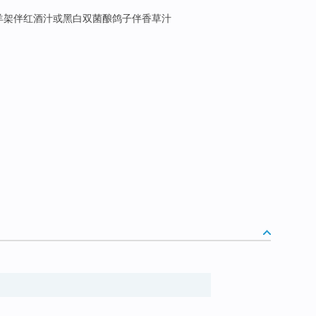
BB羊架伴红酒汁或黑白双菌酿鸽子伴香草汁