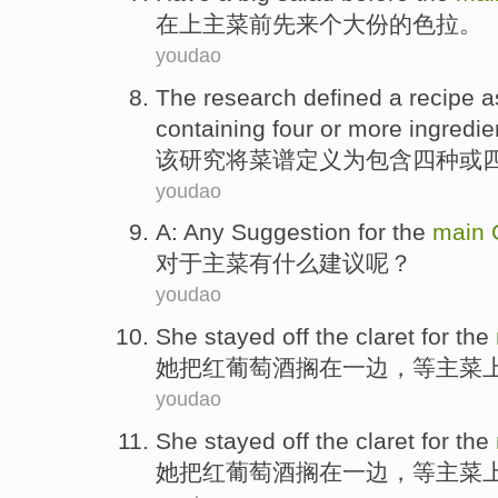
在上主菜
前先
来
个
大
份的
色拉
。
youdao
The
research
defined
a
recipe
a
containing
four
or
more
ingredie
该
研究
将
菜谱
定义
为
包含
四
种
或
youdao
A:
Any
Suggestion
for
the
main
对于
主菜
有什么
建议
呢？
youdao
She
stayed off the
claret
for
the
她
把
红葡萄酒
搁
在
一边，
等主菜
youdao
She
stayed off the
claret
for
the
她
把
红葡萄酒
搁
在
一边，
等主菜