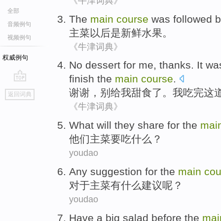
《牛津词典》
全部
The
main
course
was followed
b
音频例句
主菜
以后
是
新鲜
水果。
视频例句
《牛津词典》
权威例句
No
dessert
for
me
,
thanks
. It w
finish
the
main
course
.
go
谢谢
，
别
给
我
甜食
了。
我
吃
完这
返回词典
top
《牛津词典》
W
hat will they share for the
mai
他
们主菜要吃什么？
youdao
Any
suggestion
for
the
main
cou
对于
主菜
有什么
建议
呢？
youdao
Have
a
big
salad
before
the
ma