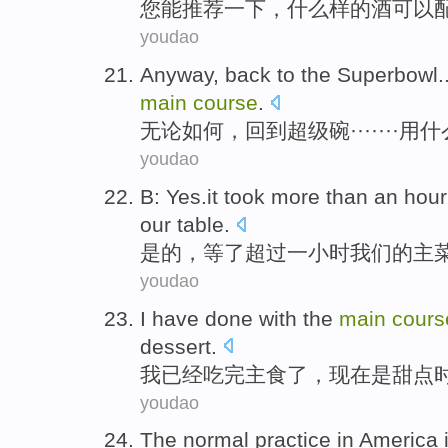
您
能
推荐一下
，什么样的
酒
可以
youdao
Anyway
,
back to
the Superbowl
.
main
course
.
无论如何
，
回到
超级
碗·······
用
什
youdao
B
:
Yes.it
took
more than
an
hour
our
table.
是的
，等了
超过
一
小时
我们
的
主
youdao
I
have
done with the
main
cours
dessert
.
我
已经
吃完主食了，
现在
是
甜点
youdao
The
normal
practice
in
America