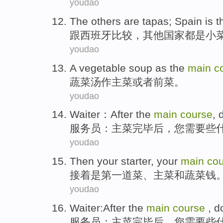
youdao
The
others
are
tapas
;
Spain
is 
跟
西班牙
比较，
其他国家
都
是
小
youdao
A
vegetable
soup
as the
main
c
蔬菜
汤
作主菜
或者
前
菜。
youdao
Waiter
：
After
the
main
course
, 
服务员
：主菜完毕
后
，
您
需要
些
youdao
Then
your starter
, your
main
co
接着
是
第一
道菜、
主菜
和
蔬菜钱
youdao
Waiter
:
After
the
main
course
, d
服务员
：主菜完毕
后
，
您
需要
些