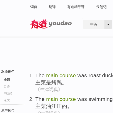
词典
翻译
有道精品课
云笔记
中英
有道 - 网易旗下搜索
双语例句
The
main
course
was
roast duc
全部
主菜
是
烤鸭
。
口语
《牛津词典》
书面语
The
main
course
was swimming i
论文
主菜
油汪汪
的。
原声例句