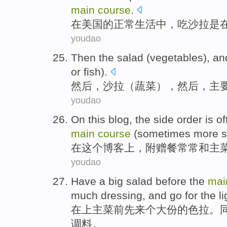
main
course
.
在
美国
的
正常
生活中，
吃
沙拉
是
youdao
Then
the
salad
(
vegetables
), a
or
fish
).
然后
，
沙拉
（
蔬菜
），然后，
主
youdao
On
this
blog
, the
side
order
is o
main
course
(
sometimes
more
在
这个
博客上
，
附赠
餐
常常
和
主
youdao
Have
a
big
salad
before
the
ma
much
dressing
, and go
for the
l
在上主菜
前先
来
个
大
份的
色拉
。
调料。