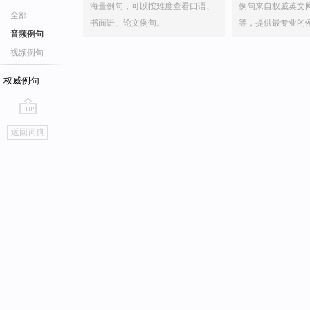
海量例句，可以按难度查看口语、
例句来自权威英文
全部
书面语、论文例句。
等，提供最专业的
音频例句
视频例句
权威例句
go
返回词典
top