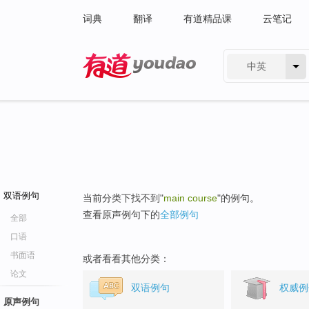
词典
翻译
有道精品课
云笔记
中英
有道 - 网易旗下搜索
双语例句
当前分类下找不到"
main course
"的例句。
查看原声例句下的
全部例句
全部
口语
书面语
或者看看其他分类：
论文
双语例句
权威例
原声例句