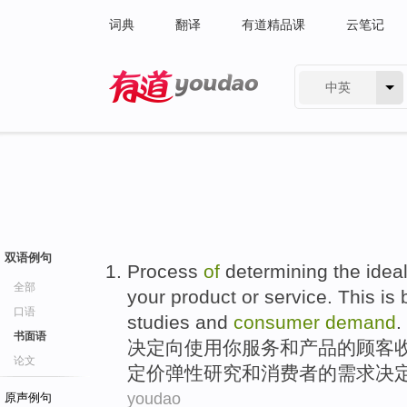
词典
翻译
有道精品课
云笔记
中英
有道 - 网易旗下搜索
双语例句
Process
of
determining
the idea
全部
your
product
or
service
.
This
is
口语
studies
and
consumer
demand
.
书面语
决定
向
使用
你
服务
和
产品
的
顾客
论文
定价
弹性
研究
和
消费者
的
需求
决
youdao
原声例句