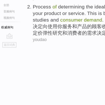
全部
Process
of
determining
the idea
音频例句
your
product
or
service
.
This
is
视频例句
studies
and
consumer
demand
.
决定
向
使用
你
服务
和
产品
的
顾客
权威例句
定价
弹性
研究
和
消费者
的
需求
决
youdao
go
返回词典
top