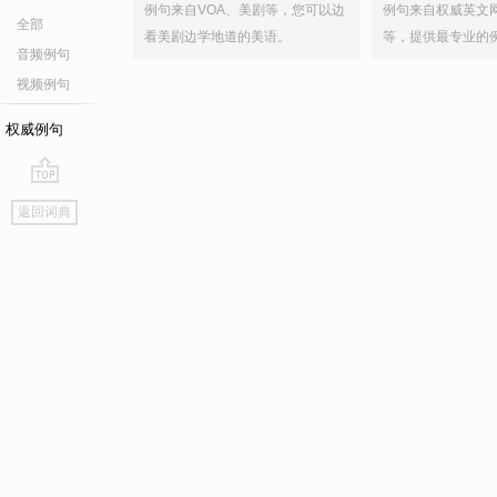
例句来自VOA、美剧等，您可以边
例句来自权威英文
全部
看美剧边学地道的美语。
等，提供最专业的
音频例句
视频例句
权威例句
go
返回词典
top