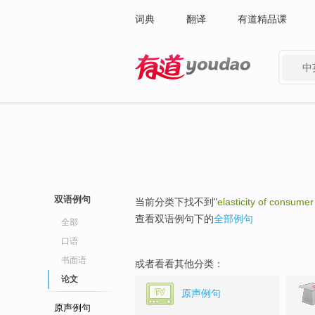
词典
翻译
有道精品课
中
有道 - 网易旗下搜索
双语例句
当前分类下找不到"
elasticity of consum
查看双语例句下的
全部例句
全部
口语
书面语
或者看看其他分类：
论文
原声例句
原声例句