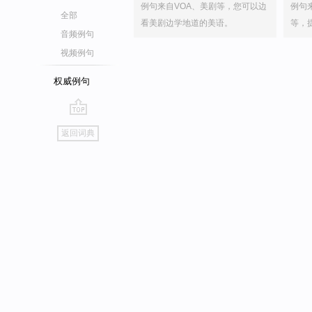
例句来自VOA、美剧等，您可以边
例句
全部
看美剧边学地道的美语。
等，
音频例句
视频例句
权威例句
go
返回词典
top