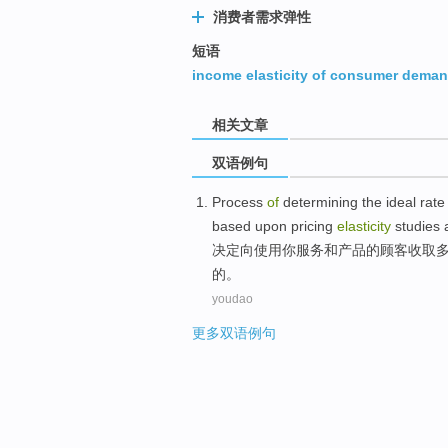
消费者需求弹性
短语
income elasticity of consumer dema
相关文章
双语例句
Process
of
determining
the ideal rat
based upon
pricing
elasticity
studies
决定
向
使用
你
服务
和
产品
的
顾客
收取
的。
youdao
更多双语例句