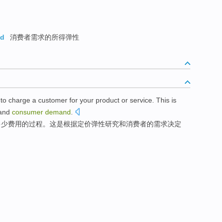
nd
消费者需求的所得弹性
e
to
charge
a
customer
for
your
product
or
service
.
This
is
and
consumer
demand
.
多少费用
的
过程
。
这
是
根据
定价
弹性
研究
和
消费者
的
需求
决定