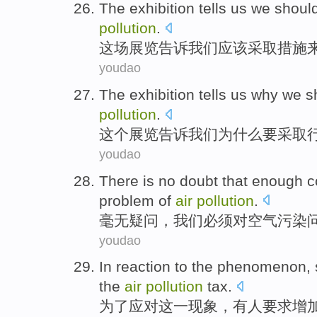
The exhibition
tells
us we
shoul
pollution
.
这场
展览
告诉
我们
应该
采取
措施
youdao
The
exhibition
tells
us
why
we s
pollution
.
这个
展览
告诉
我们
为什么
要
采取
youdao
There is no doubt
that
enough
c
problem
of
air
pollution
.
毫无
疑问，我们
必须
对
空气
污染
youdao
In
reaction to
the
phenomenon
,
the
air
pollution
tax
.
为了
应对
这
一现象
，
有人
要求
增