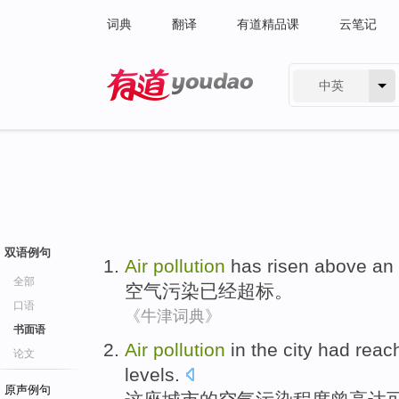
词典
翻译
有道精品课
云笔记
中英
有道 - 网易旗下搜索
双语例句
Air
pollution
has
risen above an 
全部
空气
污染
已经
超标
。
口语
《牛津词典》
书面语
Air
pollution
in
the city
had
reac
论文
levels.
原声例句