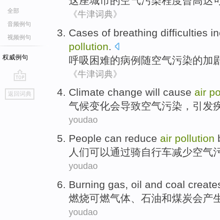
这座
城市
的
空气
污染
程度
曾
高达
全部
《牛津词典》
音频例句
Cases
of
breathing
difficulties
i
视频例句
pollution
.
权威例句
呼吸
困难
的
病例
随
空气
污染的
加
《牛津词典》
go
C
limate change will cause
air
po
返回词典
top
气
候变化会导致空气污染，引发
youdao
P
eople can reduce
air
pollution
b
人
们可以通过骑自行车减少空气
youdao
B
urning gas, oil and coal creat
燃
烧可燃气体、石油和煤炭会产
youdao