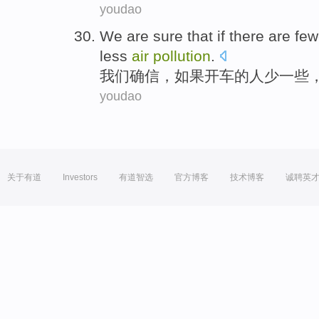
youdao
We
are sure
that
if
there
are few
less
air
pollution
.
我们
确信
，
如果
开车
的
人
少
一些
youdao
关于有道
Investors
有道智选
官方博客
技术博客
诚聘英