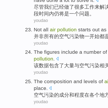
have done a lot to solve it.
尽
管我们已经做了很多工作来解
段时间内仍将是一个问题。
youdao
Not
all
air
pollution
starts
out as
并非
所有
的
空气
污染物
一开始都
youdao
The
figures
include
a number
of
pollution
.
该
数据
包含
了
大量
与
空气
污染
相
youdao
The
composition
and
levels
of
a
place.
空气
污染
的
成分
和
程度
在各个
地
youdao