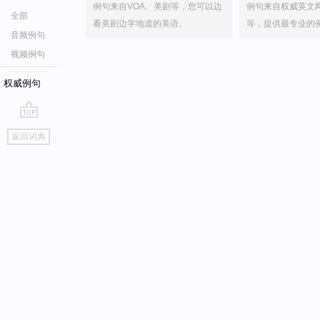
例句来自VOA、美剧等，您可以边
例句来自权威英文
全部
看美剧边学地道的美语。
等，提供最专业的
音频例句
视频例句
权威例句
go
返回词典
top