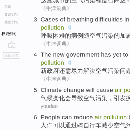
这座
城市
的
空气
污染
程度
曾
高达
全部
《牛津词典》
音频例句
Cases
of
breathing
difficulties
i
视频例句
pollution
.
权威例句
呼吸
困难
的
病例
随
空气
污染的
加
《牛津词典》
go
The new
government
has yet
to
返回词典
top
pollution
.
新政府
还
需
尽力
解决
空气
污染
问
《牛津词典》
C
limate change will cause
air
po
气
候变化会导致空气污染，引发
youdao
P
eople can reduce
air
pollution
b
人
们可以通过骑自行车减少空气