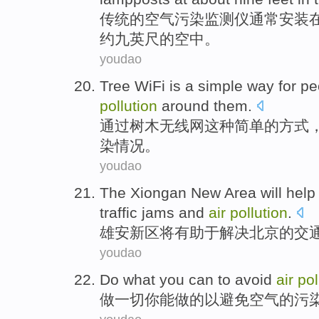
传
统的空气污染监测仪通常安装
约九英尺的空中。
youdao
T
ree WiFi is a simple way for p
pollution
around them.
通
过树木无线网这种简单的方式
染情况。
youdao
T
he Xiongan New Area will help 
traffic jams and
air
pollution
.
雄
安新区将有助于解决北京的交
youdao
Do
what
you
can
to
avoid
air
pol
做
一切
你
能
做的
以
避免
空气
的污