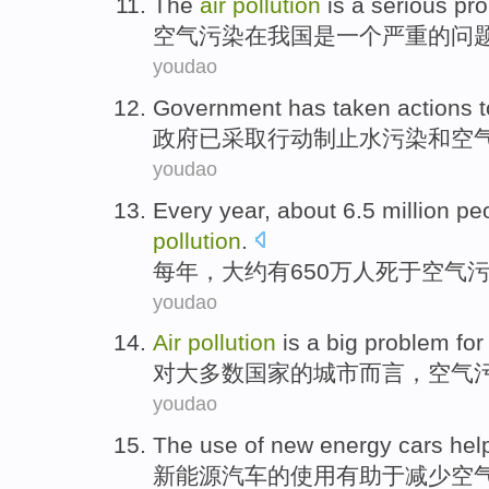
T
he
air
pollution
is a serious pro
空
气污染在我国是一个严重的问
youdao
G
overnment has taken actions 
政
府已采取行动制止水污染和空
youdao
E
very year, about 6.5 million p
pollution
.
每
年，大约有650万人死于空气
youdao
A
ir
pollution
is a big problem for 
对
大多数国家的城市而言，空气
youdao
T
he use of new energy cars hel
新
能源汽车的使用有助于减少空