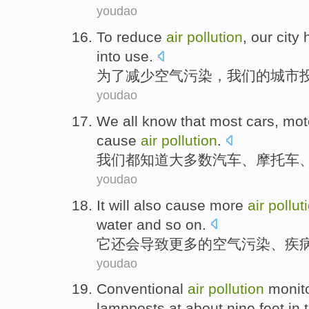
youdao
T
o reduce
air
pollution
, our city
into use.
为
了减少空气污染，我们的城市
youdao
W
e all know that most cars, mo
cause
air
pollution
.
我
们都知道大多数汽车、摩托车
youdao
I
t will also cause more
air
pollut
water and so on.
它
还会导致更多的空气污染、疾
youdao
C
onventional
air
pollution
monito
lampposts at about nine feet in