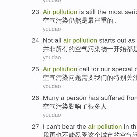
youdao
Air
pollution
is
still
the most
seri
空气
污染
仍然
是
最
严重
的。
youdao
Not
all
air
pollution
starts
out as
并非
所有
的
空气
污染物
一开始都
youdao
Air
pollution
call for
our
special
空气
污染问题
需要
我们
的特别
关
youdao
Many a
person
has suffered
fr
空气
污染影响
了
很多
人
。
youdao
I
can't
bear
the
air
pollution
in
th
我
再也
不能
忍受
这个
城市
的
空气