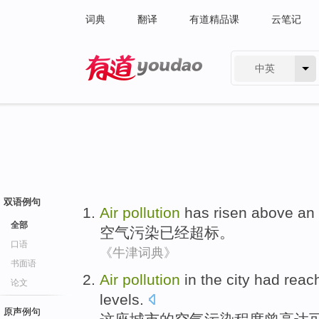
词典
翻译
有道精品课
云笔记
中英
有道 - 网易旗下搜索
双语例句
Air
pollution
has
risen above an 
全部
空气
污染
已经
超标
。
口语
《牛津词典》
书面语
Air
pollution
in
the city
had
reac
论文
levels.
原声例句