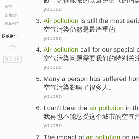
做
一切
你
能
做的
以
避免
空气
的污
全部
youdao
音频例句
Air
pollution
is
still
the most
seri
视频例句
空气
污染
仍然
是
最
严重
的。
权威例句
youdao
Air
pollution
call for
our
special
go
空气
污染问题
需要
我们
的特别
关
返回词典
top
youdao
Many a
person
has suffered
fr
空气
污染影响
了
很多
人
。
youdao
I
can't
bear
the
air
pollution
in
th
我
再也
不能
忍受
这个
城市
的
空气
youdao
The
impact
of
air
pollution
on
pe