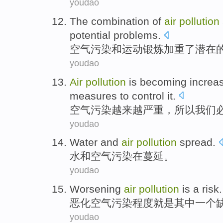
youdao
The combination
of
air
pollution
potential
problems
.
空气
污染
和
运动锻炼
加重
了
潜在
youdao
Air
pollution
is becoming increas
measures
to
control
it.
空气
污染
越来越
严重
，
所以
我们
youdao
Water
and
air
pollution
spread
.
水
和
空气
污染
在蔓延
。
youdao
Worsening
air
pollution
is
a
risk.
恶化
空气
污染程度
就是
其中
一个
youdao