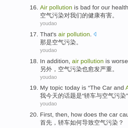
Air
pollution
is bad
for
our
healt
空气
污染
对
我们
的
健康
有害
。
youdao
That
's
air
pollution
.
那
是
空气
污染
。
youdao
In addition
,
air
pollution
is
worse
另外
，
空气
污染
也
愈发严重
。
youdao
My
topic
today
is
“The
Car
and
A
我
今天
的
话题
是
“
轿车
与
空气
污染
youdao
First
, then,
how does
the
car
ca
首先
，
轿车
如何
导致
空气
污染
？