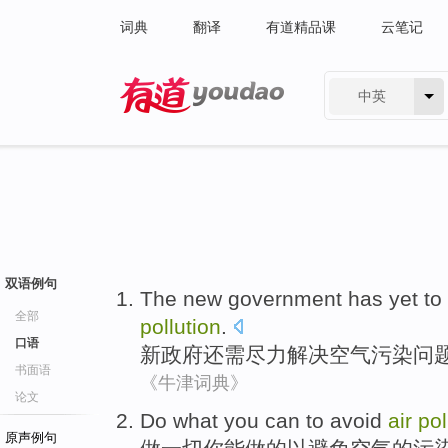
词典
翻译
有道精品课
云笔记
中英
有道 - 网易旗下搜索
双语例句
The new
government
has yet
to
全部
pollution
.
口语
新政府
还
需
尽力
解决
空气
污染
问
书面语
《牛津词典》
论文
Do
what
you
can
to
avoid
air
pol
原声例句