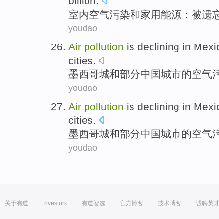
billion.
室内
空气
污染
和
家用
能源
：
被
遗
youdao
Air
pollution
is declining in Mexi
cities
.
墨西哥城
和
部分
中国
城市的
空气
youdao
Air
pollution
is declining in Mexi
cities
.
墨西哥城
和
部分
中国
城市的
空气
youdao
关于有道
Investors
有道智选
官方博客
技术博客
诚聘英