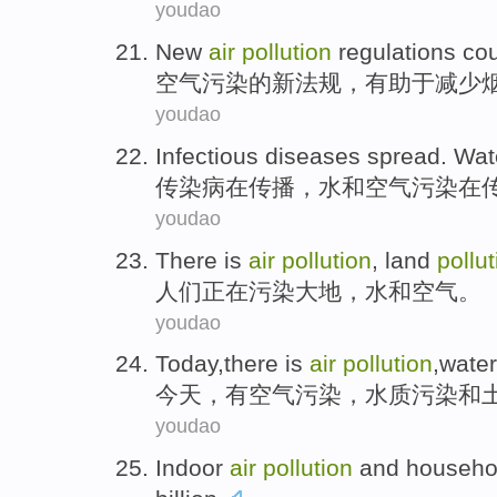
youdao
New
air
pollution
regulations
cou
空气
污染
的
新
法规
，
有助于
减少
youdao
Infectious diseases
spread
.
Wat
传染病
在
传播
，
水
和
空气
污染
在
youdao
There
is
air
pollution
,
land
pollut
人们
正在
污染
大地
，
水
和
空气
。
youdao
Today
,
there is
air
pollution
,
water
今天
，
有
空气
污染
，
水质
污染
和
youdao
Indoor
air
pollution
and
househo