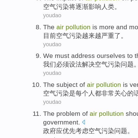
空气
污染
将
逐渐
影响
人类
。
youdao
The
air
pollution
is more and mo
目前
空气
污染
越来越
严重
了。
youdao
We
must
address
ourselves to 
我们
必须
设法
解决
空气
污染
问题
youdao
The
subject
of
air
pollution
is
ve
空气
污染
是
每个人都
非常
关心
的
youdao
The
problem
of
air
pollution
sho
government
.
政府
应
优先
考虑
空气
污染
问题
。