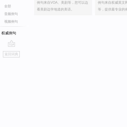
例句来自VOA、美剧等，您可以边
例句来自权威英文
全部
看美剧边学地道的美语。
等，提供最专业的
音频例句
视频例句
权威例句
go
返回词典
top