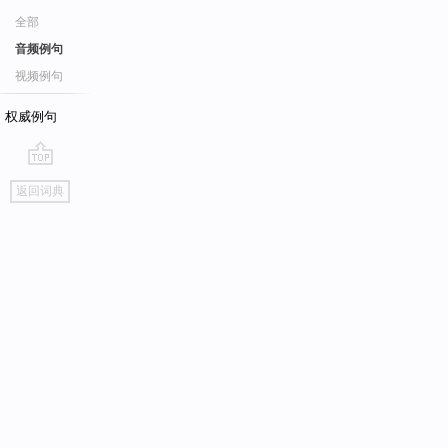
全部
音频例句
视频例句
权威例句
go
返回词典
top