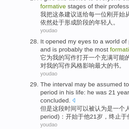
formative
stages
of
their
profess
我
把
这
条建议
送给
每一位
刚开始
依然
处于
形成
阶段
的
年轻人。
youdao
It
opened
my
eyes to
a
world
of 
and
is
probably
the
most
format
它
为
我
的
写作
打开
一个
充满
可能
对
我的写作风格影响
最大
的书。
youdao
The
interval
may be
assumed
to
period
in
his
life:
he
was
21
year
concluded
.
但是这
段时间
可以
被
认为
是
一个
period)：
开始于
他
21
岁
，
终止
于
youdao