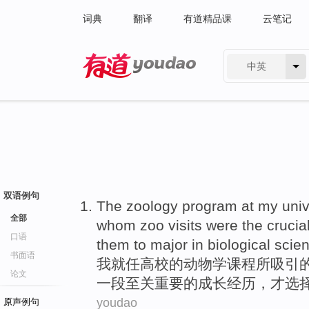
词典
翻译
有道精品课
云笔记
中英
有道 - 网易旗下搜索
双语例句
The
zoology
program
at
my
univ
全部
whom
zoo
visits were
the
crucia
口语
them to
major
in
biological
scie
书面语
我
就任
高校
的
动物学
课程
所吸引
论文
一段
至关
重要的
成长
经历
，才选
youdao
原声例句