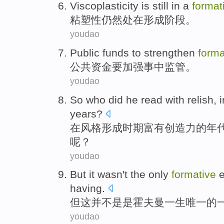
Viscoplasticity
is
still
in a
format
粘
塑性
仍然
处在
形成阶段。
youdao
Public
funds
to
strengthen
forma
公共
资金
要
加强
事中
监管
。
youdao
So who did
he
read
with
relish
,
i
years
?
在
风格
形成
时期
富有创造力
的
年
呢？
youdao
But
it
wasn't
the only
formative
e
having
.
但
这
并
不是
是
霍夫曼
一生
唯一
的
youdao