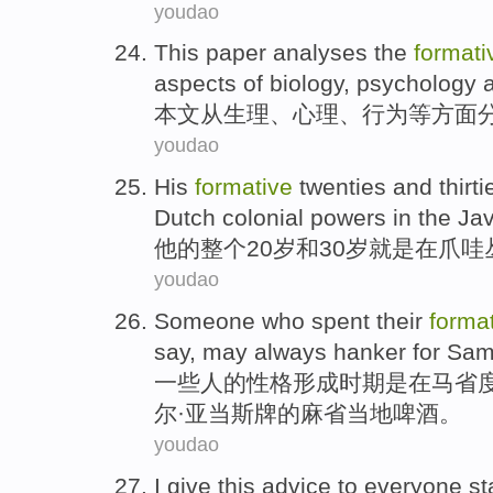
youdao
This paper
analyses
the
formati
aspects
of
biology
,
psychology
本文
从
生理
、
心理
、
行为
等方面
youdao
His
formative
twenties
and
thirti
Dutch
colonial
powers
in
the Ja
他
的
整个
20岁
和
30岁
就是
在
爪哇
youdao
Someone who
spent
their
forma
say,
may
always
hanker for
Sam
一些
人
的
性格
形成时期是
在
马省
尔·
亚当斯牌
的
麻省
当地啤酒。
youdao
I
give
this
advice
to
everyone
st