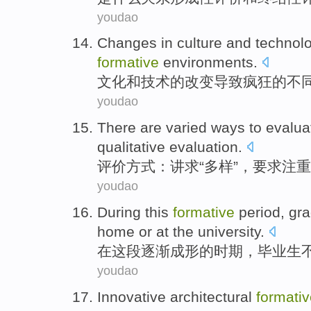
youdao
Changes
in
culture
and
technol
formative
environments
.
文化
和
技术
的
改变
导致
疯狂
的
不
youdao
There are varied ways to
evalua
qualitative
evaluation
.
评价
方式：讲求“多样”，要求
注重
youdao
During
this
formative
period
,
gra
home
or
at the
university
.
在
这
段逐渐成形
的
时期
，
毕业生
youdao
Innovative
architectural
formati