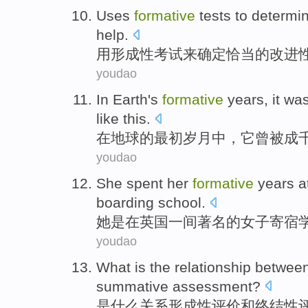
Uses
formative
tests
to
determin
help
.
用
形成性
考试
来
确定
恰当
的
改进
youdao
In
Earth's
formative
years
,
it
wa
like this
.
在
地球
的最初
岁月
中，
它
曾
被
成
youdao
She
spent her
formative
years
a
boarding
school
.
她
是
在
英国
一间
著名
的
女子
寄宿
youdao
What
is the
relationship betwee
summative
assessment
?
是
什么
关系
形成性
评价
和
终结性