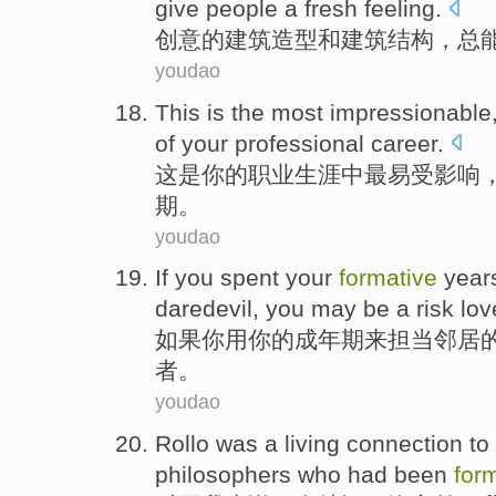
give
people
a
fresh
feeling
.
创意的
建筑
造型
和
建筑
结构
，
总
youdao
This
is
the most
impressionable
of
your
professional
career
.
这
是
你
的
职业
生涯
中
最
易
受影响
期
。
youdao
If
you
spent
your
formative
year
daredevil
, you
may
be a
risk
lov
如果
你
用
你
的成年期
来担当
邻居
者
。
youdao
Rollo
was
a living connection
to
philosophers
who
had been
for