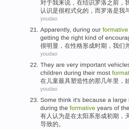
对于
我来说，在结识
罗洛
之前，
认识
是
很程式化的，而罗洛是我
youdao
Apparently
,
during
our
formative
getting
the
right kind
of
encoura
很明显
，
在
性格
形成时期，
我们
youdao
They
are
very
important
vehicle
children
during their
most
forma
在
儿童
最
具
塑造性
的
那
几年里
，
youdao
Some
think it
's
because
a
large
during the
formative
years
of
th
有人
认为
是
在太阳系
形成
初期，
导致
的
。