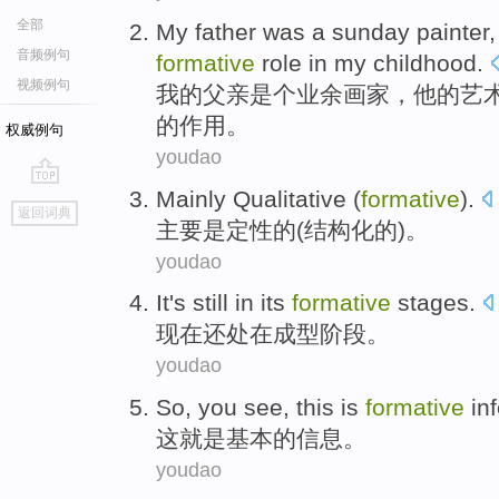
全部
My
father
was a sunday
painter
音频例句
formative
role
in
my
childhood.
视频例句
我
的
父亲
是个
业余
画家
，
他
的
艺
的
作用
。
权威例句
youdao
Mainly
Qualitative
(
formative
).
go
返回词典
top
主要是
定性
的(
结构化的
)。
youdao
It
's still
in its
formative
stages
.
现在
还
处在
成型阶段。
youdao
So, you see,
this
is
formative
in
这就是
基本的
信息
。
youdao