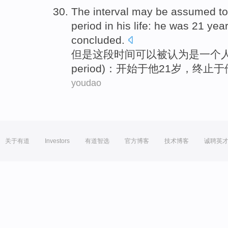
The
interval
may be
assumed
to
period
in
his
life:
he
was
21
year
concluded
.
但是这
段时间
可以
被
认为
是
一个
period)：
开始于
他
21
岁
，
终止
于
youdao
关于有道
Investors
有道智选
官方博客
技术博客
诚聘英