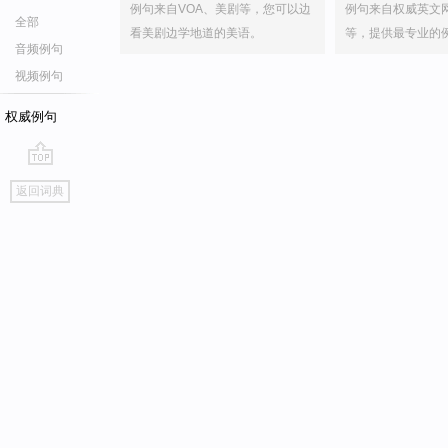
例句来自VOA、美剧等，您可以边
例句来自权威英文
全部
看美剧边学地道的美语。
等，提供最专业的
音频例句
视频例句
权威例句
go
返回词典
top