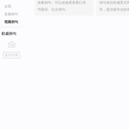
海量例句，可以按难度查看口语、
例句来自权威英文
全部
书面语、论文例句。
等，提供最专业的
音频例句
视频例句
权威例句
go
返回词典
top