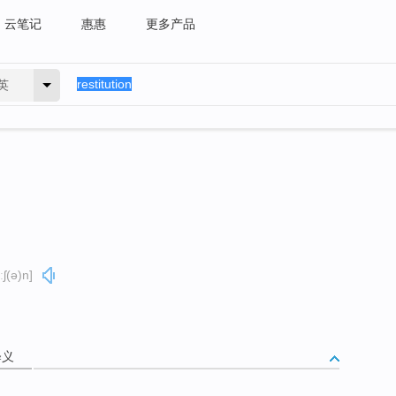
云笔记
惠惠
更多产品
英
ːʃ(ə)n]
释义