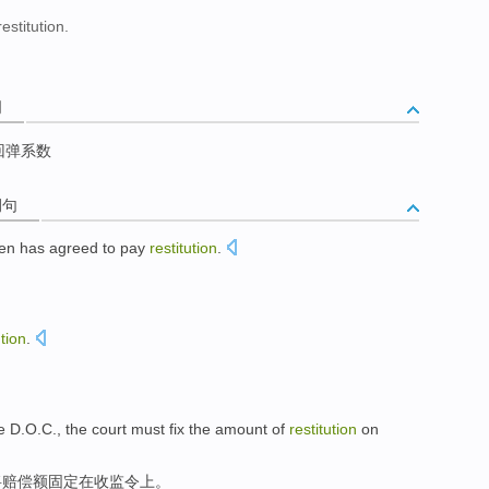
estitution.
词
回弹系数
例句
en
has
agreed to
pay
restitution
.
ution
.
he
D.O.C
.,
the court
must
fix
the amount of
restitution
on
将赔偿额
固定
在
收监令
上
。