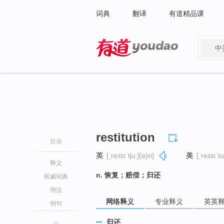
词典
翻译
有道精品课
中
有道 - 网易旗下搜索
restitution
目录
英
[ˌrestɪˈtjuːʃ(ə)n]
美
[ˌrestɪˈtu
释义
n. 恢复；赔偿；归还
权威词典
用法
网络释义
专业释义
英英
例句
归还