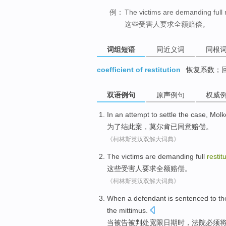
例：
The victims are demanding full r
这些受害人要求全额赔偿。
词组短语
同近义词
同根
coefficient of restitution
恢复系数；
双语例句
原声例句
权威
In
an attempt to settle the
case
,
Molk
为了
结
此案
，
莫尔
肯
已
同意
赔偿
。
《柯林斯英汉双解大词典》
The
victims are
demanding
full
restit
这些
受害人
要求
全额
赔偿。
《柯林斯英汉双解大词典》
When
a defendant
is sentenced
to t
the
mittimus
.
当
被告
被
判处
宽限日期时
，
法院
必须