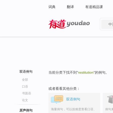
词典
翻译
有道精品课
中
有道 - 网易旗下搜索
双语例句
当前分类下找不到"
restitution
"的例句。
全部
口语
或者看看其他分类：
书面语
双语例句
论文
海量例句，可以按难度查看口语、
例句
原声例句