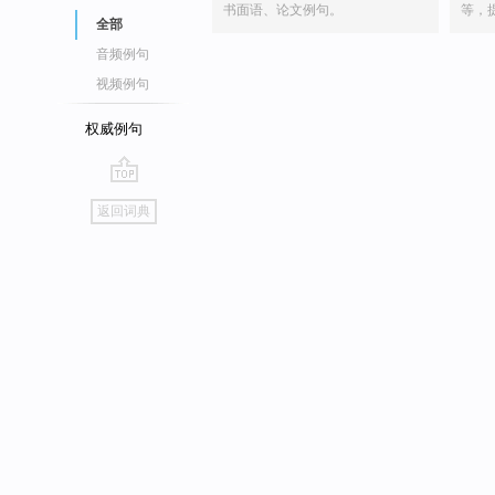
书面语、论文例句。
等，
全部
音频例句
视频例句
权威例句
go
返回词典
top