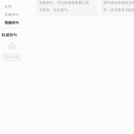
海量例句，可以按难度查看口语、
例句来自权威英文
全部
书面语、论文例句。
等，提供最专业的
音频例句
视频例句
权威例句
go
返回词典
top