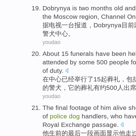
Dobrynya
is
two
months
old
an
the Moscow
region, Channel
On
据
电视
一
台报道，
Dobrynya
目前
警犬
中心
。
youdao
About
15
funerals
have been
he
attended
by some 500
people
fo
of
duty
.
在
中心
已经
举行
了
15
起
葬礼
，
包
的
警犬
，它的葬礼有约500
人
出
youdao
The final
footage
of
him
alive
sh
of
police
dog
handlers, who hav
Royal Exchange passage.
他
生前
的
最后
一
段画面
显示
他
走