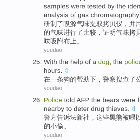
samples were tested by the
iden
analysis of
gas
chromatography
研制
了
嗅
源气味提取
拷贝
仪
，并
的
气味
进行
了比较，
证明
气味
拷
味吸附布上。
youdao
With
the
help
of
a
dog
,
the
polic
hours
.
在
一
条狗
的
帮助下
，
警察
搜查
了
youdao
Police
told
AFP
the bears
were
nearby to deter
drug
thieves
.
警方
告诉
法新社
，
这些黑熊
被
喂
的
小偷
。
youdao