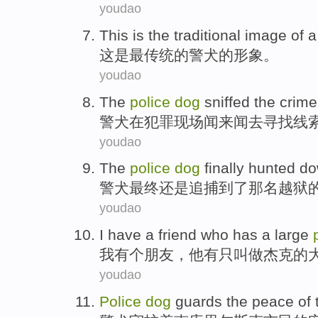
youdao
This
is
the
traditional
image
of a
这
是
最
传统
的
警犬的
形象
。
youdao
The
police
dog
sniffed
the
crime
警犬
在
犯罪
现场
闻来闻去寻找线
youdao
The
police
dog
finally
hunted d
警犬
最终
还是
追捕
到了那名
越狱
youdao
I
have
a
friend
who
has
a
large
我
有
个
朋友
，
他
有
只
叫做
杰克
的
youdao
Police
dog
guards the peace
of 