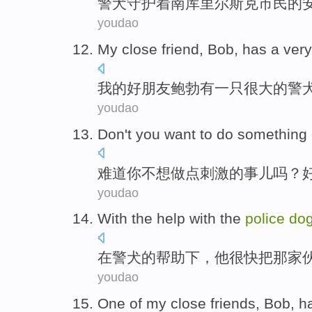
警犬
守护着南库里尔
斯
克市民
的
youdao
My
close
friend
,
Bob
,
has
a
very
我
的
好
朋友
鲍勃
有
一只
很大
的
警
youdao
Don't
you
want to
do
something
难道
你
不想
做
点
刺激
的事儿吗？
youdao
With
the
help
with the
police
do
在
警犬
的
帮助下
，
他
很快把
那
家
youdao
One
of
my
close friends
,
Bob
,
h