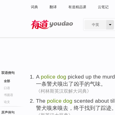
词典
翻译
有道精品课
云笔记
中英
有道 - 网易旗下搜索
双语例句
A
police
dog
picked
up the
murd
全部
一
条
警犬
嗅
出
了
凶手
的
气味。
口语
《柯林斯英汉双解大词典》
书面语
The
police
dog
scented about
ti
论文
警犬
嗅
来嗅去，
终于
找到
了
踪迹
原声例句