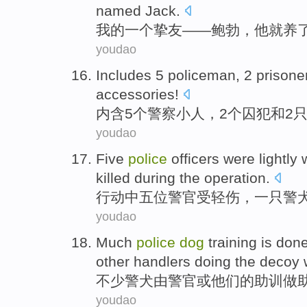
named
Jack
.
我
的
一个
挚友
——
鲍勃
，他就养
youdao
Includes
5
policeman
,
2
prisone
accessories
!
内含
5个
警察小人
，
2
个
囚犯
和
2
youdao
Five
police
officers
were lightly
killed
during the
operation
.
行动
中
五
位
警官
受
轻伤
，
一
只警
youdao
Much
police
dog
training is
done
other handlers
doing
the
decoy
不少
警犬
由
警官
或
他们
的
助
训
做
youdao