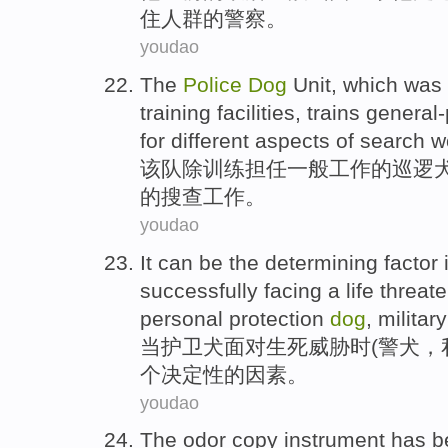
住
人群
的
警察
。
youdao
The
Police
Dog
Unit, which was
training
facilities,
trains
general
for different aspects
of
search
w
该队
除
训练
担任一般工作
的
巡逻
的
搜查
工作。
youdao
It
can be
the
determining
factor
successfully facing
a
life threat
personal
protection
dog
, militar
当
护卫
犬
面对
生死
威胁时(警犬，
个
决定性
的
因素
。
youdao
The
odor
copy
instrument
has b