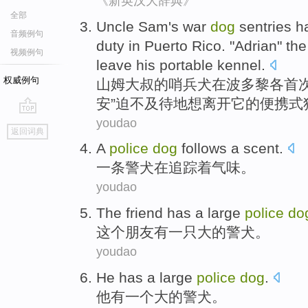
《新英汉大辞典》
全部
Uncle Sam
's
war
dog
sentries
ha
音频例句
duty
in
Puerto Rico
. "
Adrian
" th
视频例句
leave
his
portable
kennel
.
权威例句
山姆大叔
的
哨兵
犬
在
波多黎各
首
安
”
迫不及待
地
想
离开
它
的
便携式
youdao
go
返回词典
top
A
police
dog
follows
a scent
.
一
条
警犬
在追踪
着
气味。
youdao
The
friend
has
a
large
police
do
这个
朋友
有
一
只
大
的
警犬
。
youdao
He
has
a
large
police
dog
.
他
有
一个
大
的
警犬
。