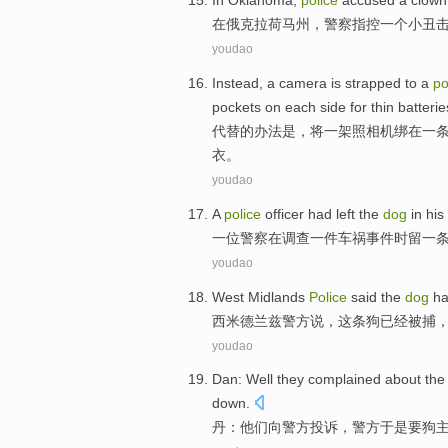
In
Oklahoma
,
police
accused
a
clown
在
俄克拉荷马州
，
警察
指控
一
个
小丑
youdao
Instead
,
a
camera is
strapped to
a
po
pockets
on each side
for
thin
batterie
代替
的办法
是
，将
一
架照相机
绑
在一
衣。
youdao
A
police
officer
had left
the
dog
in
his
一
位
警察
在
调查
一件车祸事件
时
留
一
youdao
West Midlands
Police
said
the
dog
ha
西米
德兰兹
警方
说
，
这
条狗
已经
被捕
youdao
Dan
: Well
they
complained about
th
down
.
丹
：
他们
向
警方
投诉
，警方于是
要
狗