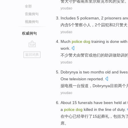
警犬
守护着南库里尔
斯
克市民
的
安全
全部
youdao
音频例句
Includes
5
policeman
,
2
prisoners
an
视频例句
内含
5个
警察小人
，
2
个
囚犯
和
2
只警犬
youdao
权威例句
Much
police
dog
training is
done with
work
.
go
返回词典
不少
警犬
由
警官
或
他们
的
助
训
做
助训
top
youdao
Dobrynya
is
two
months
old
and
lives
One
television
reported
.
据
电视
一
台报道，
Dobrynya
目前
两
个
youdao
About
15
funerals
have been
held
at
a
police
dog
killed
in
the line
of
duty
.
在
中心
已经
举行
了
15
起
葬礼
，
包括
为
席
。