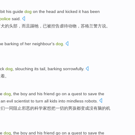
bit
his
guide
dog
on the
head
and
kicked
it
has
been
police
said
.
盲犬
的
头部
，
而且
踢
牠，
已
被
控告
虐待
动物
，
苏格兰
警方说。
he
barking
of her
neighbour
's
dog
.
ack
dog
, slouching its
tail
,
barking
sorrowfully
.
拉着。
he
dog
, the
boy
and
his friend
go on a quest
to
save
the
an
evil
scientist
to
turn
all kids
into
mindless
robots
.
友们一同阻止
邪恶
的
科学家
想
把
一切
的
男孩
都
变成
没有脑
的
机
he
dog
, the
boy
and
his friend
go on a quest
to
save
the