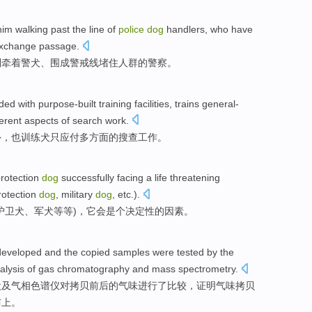
him
walking past
the
line
of
police
dog
handlers, who have
Exchange passage.
列
牵着
警犬
、围成
警戒线
堵住
人群
的
警察
。
ided
with purpose-built
training
facilities,
trains
general-
ferent aspects
of
search
work
.
外，也
训练
犬只应付
多方面
的
搜查
工作。
rotection
dog
successfully facing
a
life threatening
rotection
dog
, military
dog
,
etc
.).
护卫犬、
军犬
等等)，
它
会
是个
决定性
的
因素
。
developed
and
the
copied
samples were tested by the
alysis of
gas
chromatography
and mass spectrometry.
犬
及
气
相色谱仪
对拷贝前后
的
气味
进行
了比较，
证明
气味
拷贝
布上。