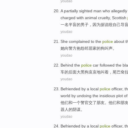
youdao
A
partially
sighted
man who
allegedly
charged with
animal
cruelty
,
Scottish
一名
半
盲
的
男子
，
因为据说
咬
自己
导
youdao
She
complained
to
the
police
about t
她
向
警方
抱怨
邻居家
的狗
叫声
。
youdao
Behind
the
police
car
followed the
bl
车
的
后面
大
黑
狗
哀哀
地
叫
着，
尾巴
耷
youdao
Befriended by
a
local
police
officer
,
t
world by undoing the insidious
plot
of
他们
和
一
个
警官
交
了
朋友
。他们和朋
器人
的
阴谋
。
youdao
Befriended by
a
local
police
officer
,
t