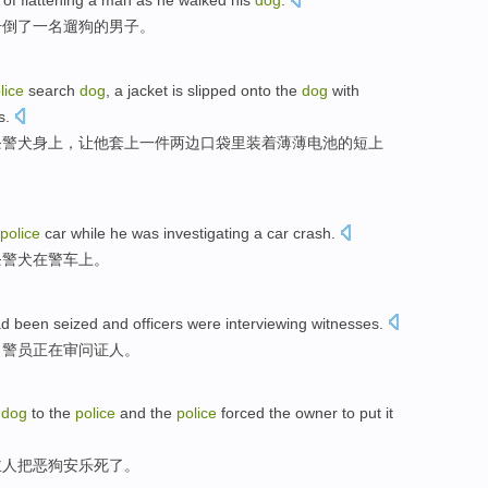
of
flattening
a
man
as
he walked his
dog
.
击倒
了一名
遛
狗
的
男子
。
lice
search
dog
,
a jacket
is
slipped
onto the
dog
with
s.
条警犬
身上，让他
套
上一件
两边
口袋
里装
着薄薄
电池的短上
police
car
while he
was
investigating
a
car crash.
条
警犬
在
警车
上。
d been
seized
and
officers
were interviewing
witnesses
.
，
警员
正在
审问证人。
e
dog
to
the
police
and the
police
forced
the owner
to put
it
主人
把
恶狗
安乐死了
。