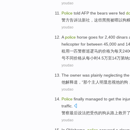
youdao
Police
told
AFP
the bears
were
fed
d
警方
告诉
法新社
，
这些黑熊
被
喂
以
狗
youdao
A
police
horse
goes
for
2,400
dinars
helicopter
for between 45,000 and 1
租用
一
匹
警察
巡逻马的价格
为
每天
240
号
不同
价格从
每
小时
4.5万至14万第
youdao
The
owner
was plainly
neglecting
the
他解释道，“那个
主人
明显
忽视他
的
狗
youdao
Police
finally
managed to
get the
inju
traffic
.
警察
最后
设法
把
受伤
的
狗
从
路上
救开
youdao