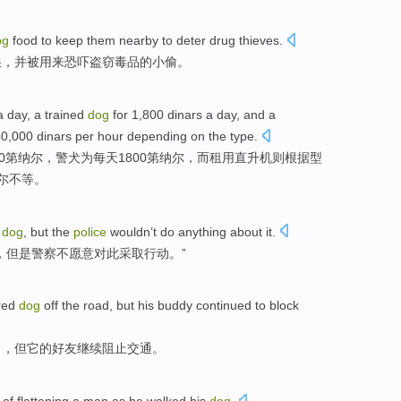
og
food
to keep
them
nearby to deter
drug
thieves
.
粮
，并被用来恐吓盗窃
毒品
的
小偷
。
a
day
, a trained
dog
for 1,800 dinars a day,
and
a
40,000 dinars
per
hour
depending
on the
type
.
0
第纳尔
，警犬为每天1800第纳尔，
而
租用
直升机
则根据型
纳尔不等。
dog
,
but
the
police
wouldn’t
do
anything about it.
，
但是
警察
不
愿意对此
采取行动。”
red
dog
off
the road
,
but
his
buddy
continued to
block
了，
但
它
的
好友
继续
阻止
交通
。