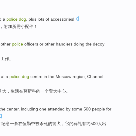
。
d
a
police
dog
,
plus
lots of
accessories
!
，
附加
所需
小配件
！
 other
police
officers
or
other handlers
doing
the
decoy
的
工作
。
at
a
police
dog
centre
in
the Moscow
region, Channel
月
大
，
生活
在
莫斯科
的
一
个
警犬
中心
。
the
center
,
including
one
attended
by some 500
people
for
了
纪念
一
条
在
值勤
中
被杀死
的
警犬
，它的葬礼有约500
人
出