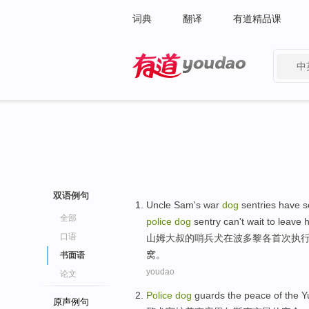
词典
翻译
有道精品课
中
有道 - 网易旗下搜索
双语例句
Uncle Sam
's
war
dog
sentries
have s
全部
police
dog
sentry
can't wait
to
leave
h
口语
山姆大叔
的
哨兵
犬
在
波多黎各
首次
执
窝。
书面语
youdao
论文
Police
dog
guards the peace
of the
Y
原声例句