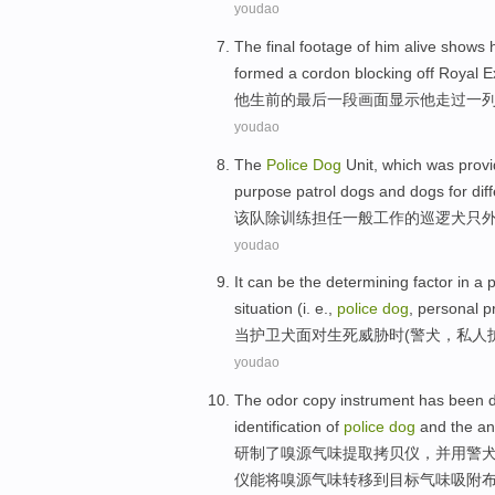
youdao
The final
footage
of
him
alive
shows
formed
a
cordon
blocking
off Royal 
他
生前
的
最后
一
段画面
显示
他
走过
一
youdao
The
Police
Dog
Unit, which was prov
purpose
patrol
dogs
and
dogs
for dif
该队
除
训练
担任一般工作
的
巡逻
犬
只
youdao
It
can be
the
determining
factor
in a
p
situation (i. e.,
police
dog
,
personal
p
当
护卫
犬
面对
生死
威胁时(警犬，
私人
youdao
The
odor
copy
instrument
has been 
identification
of
police
dog
and the
an
研制
了
嗅
源气味提取
拷贝
仪
，并用
警
仪能将嗅源气味转移到目标气味吸附