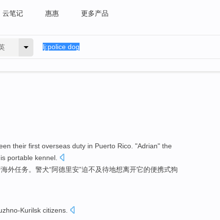
云笔记
惠惠
更多产品
英
een their
first
overseas
duty
in
Puerto Rico
. "
Adrian
" the
is
portable
kennel
.
行
海外
任务
。警犬“
阿德里安
”
迫不及待
地
想
离开
它
的
便携式
狗
uzhno-Kurilsk
citizens
.