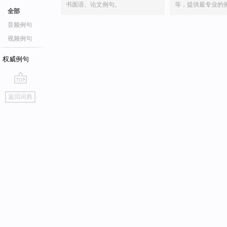
书面语、论文例句。
等，提供最专业的
全部
音频例句
视频例句
权威例句
go
返回词典
top