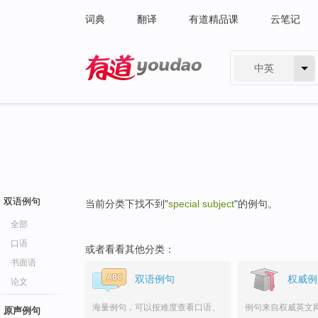
词典
翻译
有道精品课
云笔记
中英
有道 - 网易旗下搜索
双语例句
当前分类下找不到"
special subject
"的例句。
全部
口语
或者看看其他分类：
书面语
双语例句
权威例
论文
海量例句，可以按难度查看口语、
例句来自权威英文
原声例句