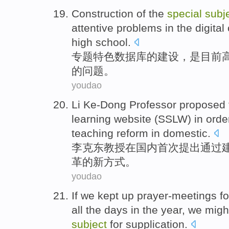
Construction
of
the
special
subj
attentive
problems
in the
digital
high school.
专题
特色
数据库
的
建设
，
是
目前
的
问题
。
youdao
Li
Ke-Dong
Professor
proposed
learning
website
(SSLW)
in
orde
teaching
reform
in domestic
.
李克东
教授
在
国内
首次
提出
通过
革
的
新
方式
。
youdao
If
we
kept up
prayer-meetings f
all the
days
in the year,
we migh
subject
for supplication
.