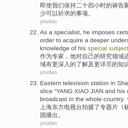
即使
我们
保持
二十四
小时
的
祷告
少
可以祈求的事项。
youdao
As a
specialist
,
he
imposes
cert
order to
acquire a
deeper
under
knowledge
of
his
special
subjec
作为
专家
，
他
对
自己
的
研究
领域
域
有
更深入
的
了解
及
更
详尽
的
知
youdao
Eastern
television station
in
Sha
slice
"YANG XIAO
JIAN
and
his
broadcast
in
the whole country
.
上海
东方
电视台
拍摄
了
专题片
《
国
播出
。
youdao