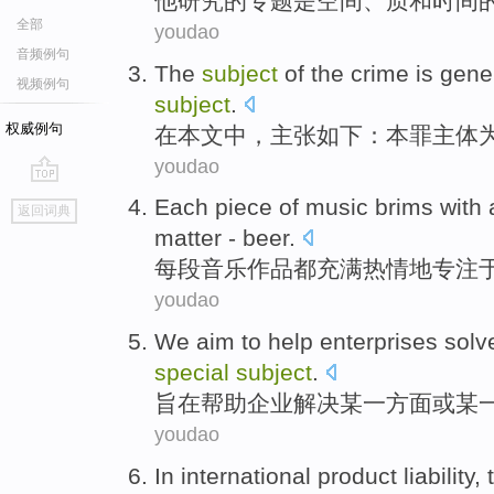
他
研究
的
专题
是
空间
、质
和
时间
全部
youdao
音频例句
The
subject
of
the
crime
is
gene
视频例句
subject
.
权威例句
在
本文
中
，主张如下：
本罪
主体
youdao
go
Each
piece of
music
brims with
返回词典
top
matter
-
beer
.
每
段
音乐
作品都
充满
热情地
专注
youdao
We
aim to
help
enterprises
solv
special
subject
.
旨在
帮助
企业
解决
某
一方面
或
某
youdao
In
international
product
liability
,