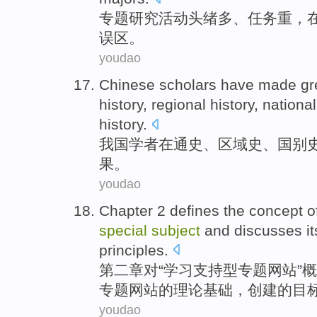
专题
研究
活动
头绪
多
、任务重，
误区
。
youdao
Chinese
scholars
have
made
gr
history
,
regional
history
, nationa
history
.
我国
学者
在
通史
、
区域史
、
国别
果。
youdao
Chapter
2
defines
the
concept
o
special
subject
and
discusses
i
principles
.
第二
章
对“学习支持型
专题
网站
”
概
专题
网站
的
理论
基础
，创建的
目
youdao