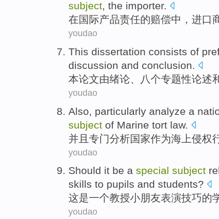
subject
,
the
importer
.
在
国际
产品
责任
的
赔偿中，
进口
youdao
This
dissertation
consists of
pre
discussion
and
conclusion
.
本
论文
由
绪论
、
八个
专题性
论述
youdao
Also
,
particularly
analyze
a
nati
subject
of
Marine
tort
law.
并且
专门
分析
国家
作为
海上
侵权
youdao
Should
it
be
a
special
subject
re
skills
to pupils and students
?
这
是
一个
教授
小朋友
表演
技巧
的
youdao