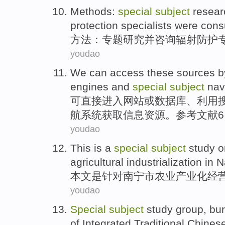
Methods
:
special
subject
resear
protection
specialists
were
cons
方法
：
专题
研究
并
咨询
辐射
防护
youdao
We can
access
these sources
b
engines
and
special
subject
nav
可
直接
进入
网站或数据库、利用
航
系统
获取
信息资源。参考文献6
youdao
This
is
a
special
subject
study
o
agricultural
industrialization
in
N
本文
是
针对南宁市
农业
产业化
经
youdao
Special
subject
study
group
,
bu
of
Integrated
Traditional
Chines