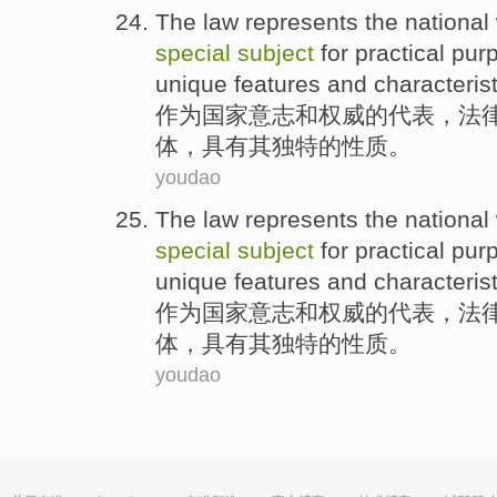
The
law
represents
the
national
special
subject
for
practical
purp
unique features
and
characteris
作为
国家
意志
和
权威
的
代表
，
法
体
，
具有
其
独特
的
性质
。
youdao
The
law
represents
the
national
special
subject
for
practical
purp
unique features
and
characteris
作为
国家
意志
和
权威
的
代表
，
法
体
，
具有
其
独特
的
性质
。
youdao