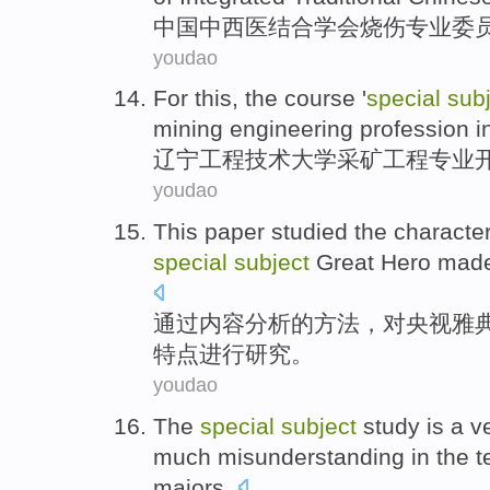
中国
中西医结合
学会
烧伤
专业
委
youdao
For this, the
course
'
special
sub
mining
engineering
profession i
辽宁工程技术
大学
采矿
工程
专业
youdao
This paper studied the
character
special
subject
Great Hero ma
通过
内容
分析
的方法，
对
央视
雅
特点
进行
研究。
youdao
The
special
subject
study
is a v
much
misunderstanding
in
the
t
majors
.