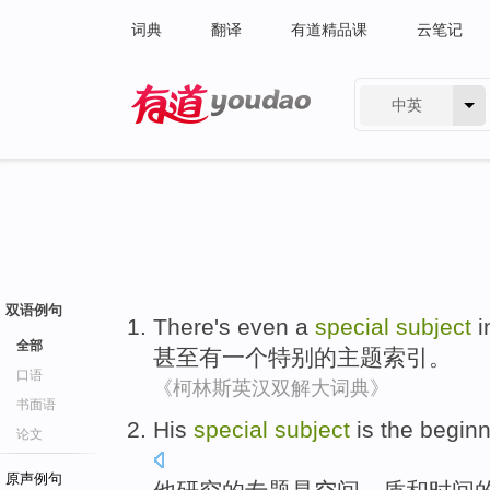
词典
翻译
有道精品课
云笔记
中英
有道 - 网易旗下搜索
双语例句
There's
even
a
special
subject
i
全部
甚至
有
一个
特别
的
主题
索引
。
口语
《柯林斯英汉双解大词典》
书面语
His
special
subject
is
the
beginn
论文
原声例句