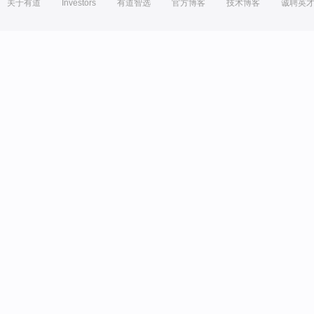
关于有道
Investors
有道智选
官方博客
技术博客
诚聘英