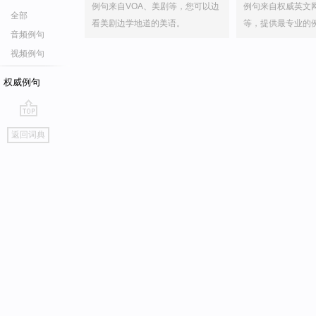
例句来自VOA、美剧等，您可以边
例句来自权威英文
全部
看美剧边学地道的美语。
等，提供最专业的
音频例句
视频例句
权威例句
go
返回词典
top