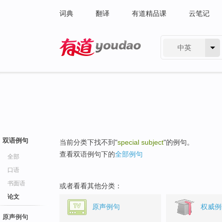
词典
翻译
有道精品课
云笔记
中英
有道 - 网易旗下搜索
双语例句
当前分类下找不到"
special subject
"的例句。
查看双语例句下的
全部例句
全部
口语
书面语
或者看看其他分类：
论文
原声例句
权威例
原声例句