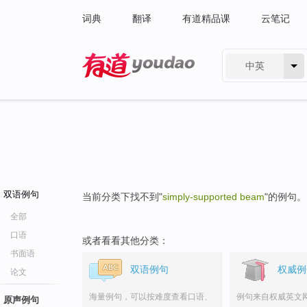
词典
翻译
有道精品课
云笔记
中英
有道 - 网易旗下搜索
双语例句
当前分类下找不到"
simply-supported beam
"的例句。
全部
口语
或者看看其他分类：
书面语
双语例句
权威例
论文
海量例句，可以按难度查看口语、
例句来自权威英文
原声例句