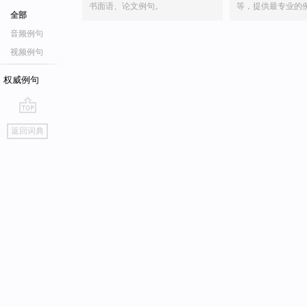
书面语、论文例句。
等，提供最专业的
全部
音频例句
视频例句
权威例句
go
返回词典
top