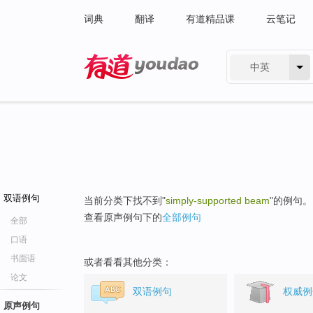
词典
翻译
有道精品课
云笔记
中英
有道 - 网易旗下搜索
双语例句
当前分类下找不到"
simply-supported beam
"的例句。
查看原声例句下的
全部例句
全部
口语
书面语
或者看看其他分类：
论文
双语例句
权威例
原声例句