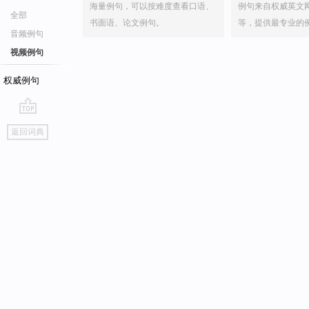
海量例句，可以按难度查看口语、
例句来自权威英文
全部
书面语、论文例句。
等，提供最专业的
音频例句
视频例句
权威例句
go
返回词典
top