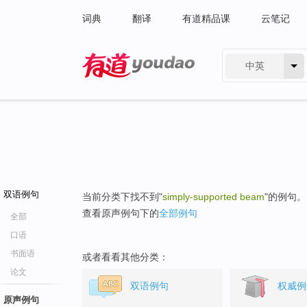
词典
翻译
有道精品课
云笔记
中英
有道 - 网易旗下搜索
双语例句
当前分类下找不到"
simply-supported beam
"的例句。
查看原声例句下的
全部例句
全部
口语
书面语
或者看看其他分类：
论文
双语例句
权威例
原声例句