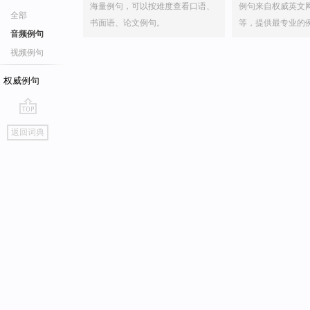
海量例句，可以按难度查看口语、
例句来自权威英文
全部
书面语、论文例句。
等，提供最专业的
音频例句
视频例句
权威例句
go
返回词典
top