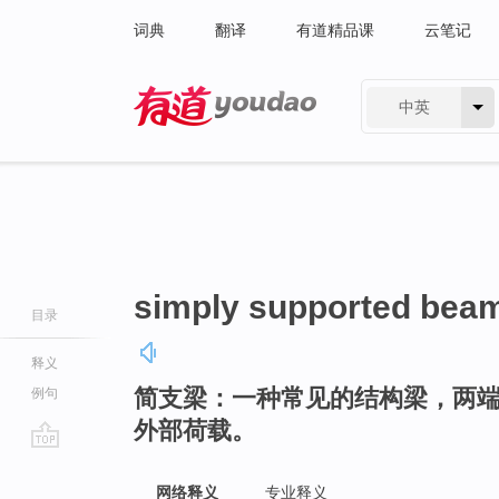
词典
翻译
有道精品课
云笔记
中英
有道 - 网易旗下搜索
simply supported bea
目录
释义
简支梁：一种常见的结构梁，两
例句
外部荷载。
go
top
网络释义
专业释义