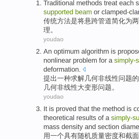
Traditional
methods
treat
each
supported
beam
or
clamped
-
cl
传统
方法
是将悬
跨
管道简化为两
理
。
youdao
An
optimum
algorithm
is
propos
nonlinear
problem
for a
simply-
deformation
.
提出
一
种
求解
几何
非线性
问题
的
几何非线性
大
变形问题。
youdao
It is
proved
that the
method
is
c
theoretical
results
of
a
simply-s
mass
density
and
section
diame
用
一个
具有
随机
质量
密度
和
截面