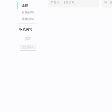
书面语、论文例句。
等，
全部
音频例句
视频例句
权威例句
go
返回词典
top