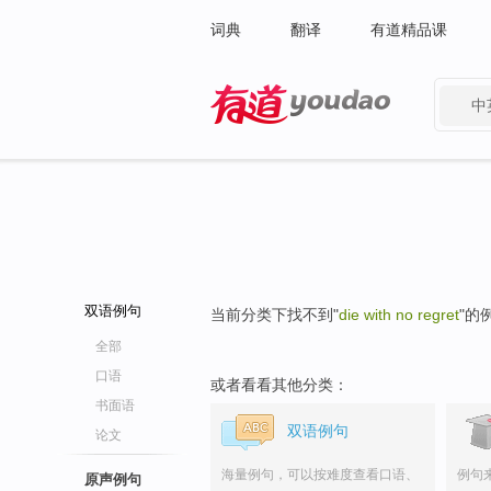
词典
翻译
有道精品课
中
有道 - 网易旗下搜索
双语例句
当前分类下找不到"
die with no regret
"的
全部
口语
或者看看其他分类：
书面语
双语例句
论文
海量例句，可以按难度查看口语、
例句
原声例句