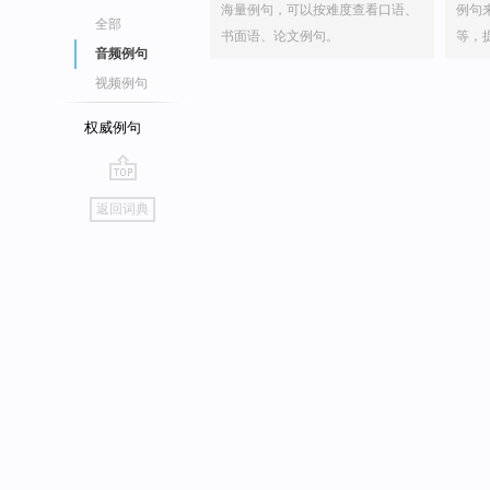
海量例句，可以按难度查看口语、
例句
全部
书面语、论文例句。
等，
音频例句
视频例句
权威例句
go
返回词典
top