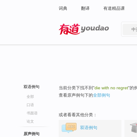
词典
翻译
有道精品课
中
有道 - 网易旗下搜索
双语例句
当前分类下找不到"
die with no regret
"的
查看原声例句下的
全部例句
全部
口语
书面语
或者看看其他分类：
论文
双语例句
原声例句