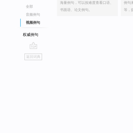
海量例句，可以按难度查看口语、
例句
全部
书面语、论文例句。
等，
音频例句
视频例句
权威例句
go
返回词典
top