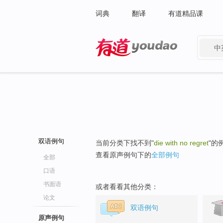
词典
翻译
有道精品课
中
有道 - 网易旗下搜索
双语例句
当前分类下找不到"
die with no regret
"的
查看原声例句下的
全部例句
全部
口语
书面语
或者看看其他分类：
论文
双语例句
原声例句