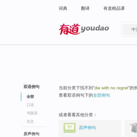
词典
翻译
有道精品课
中
有道 - 网易旗下搜索
双语例句
当前分类下找不到"
die with no regret
"的
查看双语例句下的
全部例句
全部
口语
书面语
或者看看其他分类：
论文
原声例句
原声例句