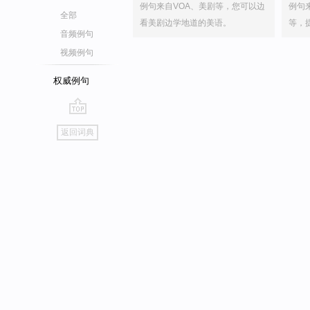
例句来自VOA、美剧等，您可以边
例句
全部
看美剧边学地道的美语。
等，
音频例句
视频例句
权威例句
go
返回词典
top