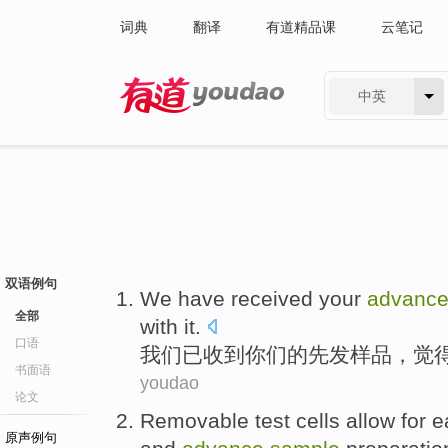
词典
翻译
有道精品课
云笔记
中英
有道 - 网易旗下搜索
双语例句
We
have
received
your
advanc
全部
with
it.
口语
我们
已
收到
你们
的
先发
样品
，觉
书面语
youdao
论文
Removable
test
cells allow for
e
原声例句