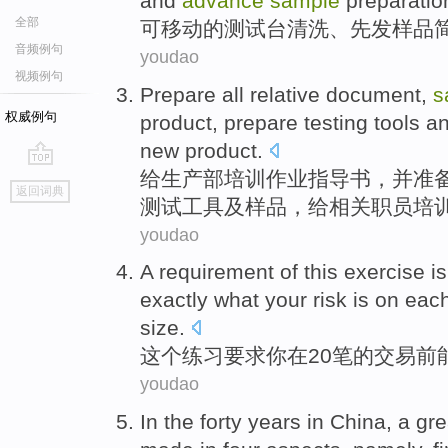
and
advance
sample
preparatio
全部
可移动
的
测试台
清洗
、先发
样品
音频例句
youdao
视频例句
Prepare
all
relative
document
,
s
权威例句
product
,
prepare
testing
tools
a
new product.
给
生产部
培训
作业指导书，并
准
go
返回词典
top
测试
工具
及
样品
，给
相关
职员培
youdao
A
requirement
of
this
exercise
is
exactly
what
your
risk
is
on eac
size.
这个
练习
要求
你
在
20笔
的
交易
前
youdao
In the forty
years
in China
, a gr