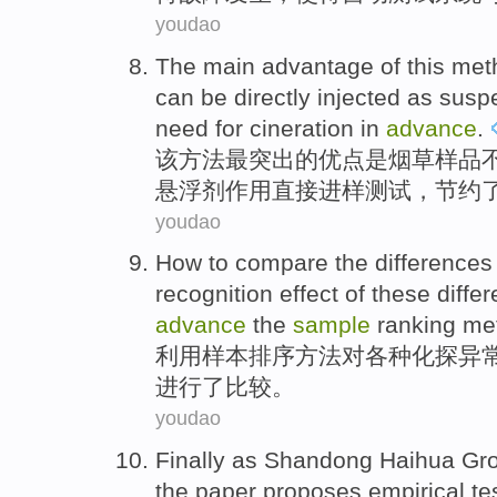
youdao
The main
advantage
of
this
met
can be
directly
injected
as
susp
need
for cineration in
advance
.
该
方法
最
突出
的
优点
是
烟草
样品
悬浮剂
作用
直接
进样测试，节约
youdao
How to
compare
the
differences
recognition
effect
of
these diffe
advance
the
sample
ranking
me
利用
样本
排序
方法
对
各种化探
异
进行
了
比较
。
youdao
Finally
as
Shandong
Haihua
Gr
the paper
proposes
empirical
te