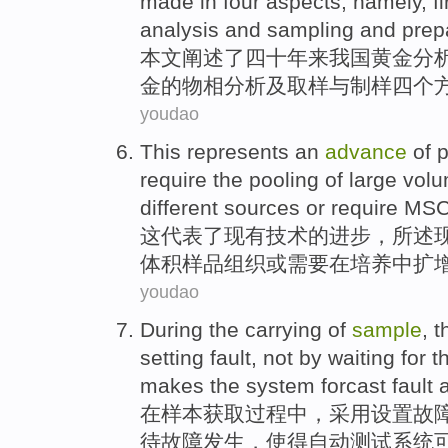
made
in
four
aspects
, namely, f
analysis
and
sampling
and
prep
本文
阐述了四十
年来
我国
黄金
分
金的物
相
分析
及
取样
与
制
样
四个
youdao
This
represents
an
advance
of
p
require
the
pooling
of
large
vol
different
sources
or
require
MSCs
这
代表
了
现有
技术
的
进步
，所述
体积
样品
组织
或
需要
在
培养中
扩
youdao
During
the carrying
of
sample
, 
setting
fault
,
not
by
waiting for 
makes the
system
forcast
fault
在
样本
获取
过程中
，
采用
设置
故
待
故障发生，
使得
自动测试
系统