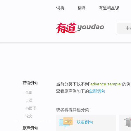
词典
翻译
有道精品课
中
有道 - 网易旗下搜索
双语例句
当前分类下找不到"
advance sample
"的
查看原声例句下的
全部例句
全部
口语
书面语
或者看看其他分类：
论文
双语例句
原声例句