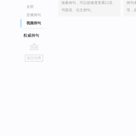
海量例句，可以按难度查看口语、
例句
全部
书面语、论文例句。
等，
音频例句
视频例句
权威例句
go
返回词典
top