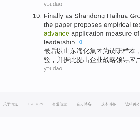
youdao
Finally
as
Shandong
Haihua
Gr
the paper
proposes
empirical
te
advance
application
measure
o
leadership
.
最后
以
山东
海化
集团
为
调研
样本
验
，
并
据此提出
企业
战略领导
应
youdao
关于有道
Investors
有道智选
官方博客
技术博客
诚聘英