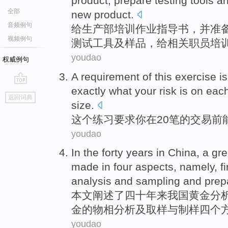
product
,
prepare
testing
tools
a
全部
new product.
音频例句
给
生产部
培训
作业指导书，并
准
视频例句
测试
工具
及
样品
，给
相关
职员培
youdao
权威例句
A
requirement
of
this
exercise
is
exactly
what
your
risk
is
on eac
go
返回词典
top
size.
这个
练习
要求
你
在
20笔
的
交易
前
youdao
In the forty
years
in China
, a gr
made
in
four
aspects
, namely, f
analysis
and
sampling
and
prep
本文
阐述了四十
年来
我国
黄金
分
金的物
相
分析
及
取样
与
制
样
四个
youdao