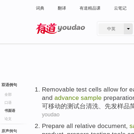
词典
翻译
有道精品课
云笔记
中英
有道 - 网易旗下搜索
双语例句
Removable
test
cells allow for
e
全部
and
advance
sample
preparatio
口语
可移动
的
测试台
清洗
、先发
样品
书面语
youdao
论文
Prepare
all
relative
document
,
s
原声例句