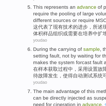
This
represents
an
advance
of
p
require
the
pooling
of
large
vol
different
sources
or
require
MSCs
这
代表
了
现有
技术
的
进步
，所述
体积
样品
组织
或
需要
在
培养中
扩
youdao
During
the carrying
of
sample
, 
setting
fault
,
not
by
waiting for 
makes the
system
forcast
fault
在
样本
获取
过程中
，
采用
设置
故
待
故障发生，
使得
自动测试
系统
youdao
The main
advantage
of
this
met
can be
directly
injected
as
susp
need
for cineration in
advance
.