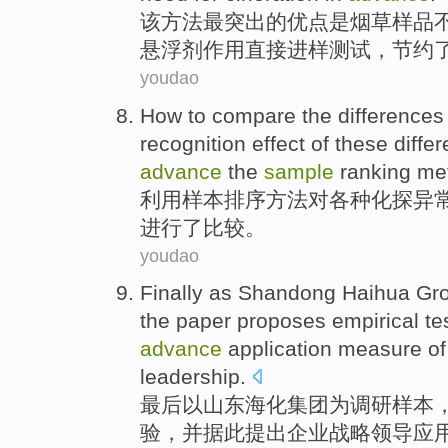
该
方法
最
突出
的
优点
是
烟草
样品
悬浮剂
作用
直接
进样测试，节约
youdao
How to
compare
the
differences
recognition
effect
of
these diffe
advance
the
sample
ranking
me
利用
样本
排序
方法
对
各种化探
异
进行
了
比较
。
youdao
Finally
as
Shandong
Haihua
Gr
the paper
proposes
empirical
te
advance
application
measure
o
leadership
.
最后
以
山东
海化
集团
为
调研
样本
验
，
并
据此提出
企业
战略领导
应